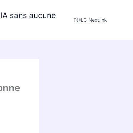
e IA sans aucune
T@LC Next.ink
ionne