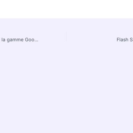
FLASH SOSH sur la gamme Google Pixel ! Jusqu’au 26/10
Flash S