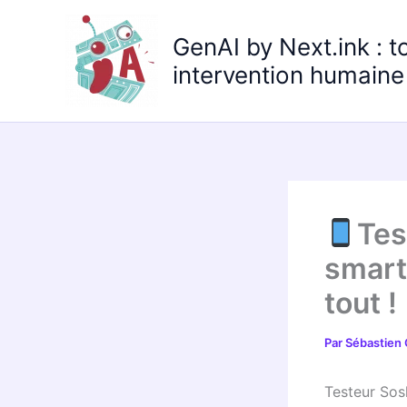
Aller
au
GenAI by Next.ink : t
contenu
intervention humaine 
Tes
smart
tout !
Par
Sébastien
Testeur So