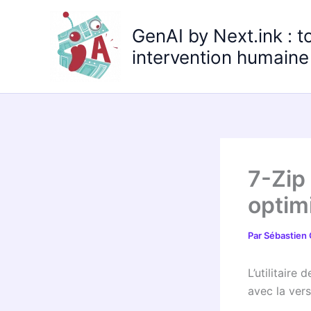
Aller
au
GenAI by Next.ink : t
contenu
intervention humaine 
7-Zip
optimi
Par
Sébastien
L’utilitaire
avec la vers