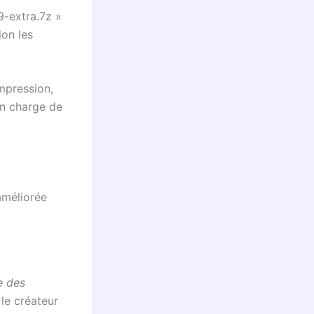
9-extra.7z »
lon les
ompression,
en charge de
améliorée
e des
 le créateur