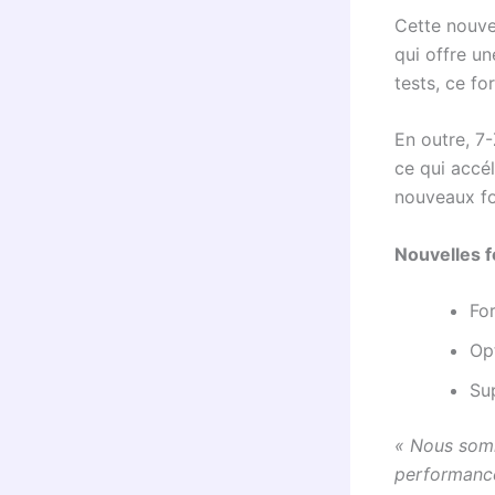
Cette nouve
qui offre un
tests, ce fo
En outre, 7
ce qui accé
nouveaux fo
Nouvelles f
Fo
Op
Su
« Nous somm
performance