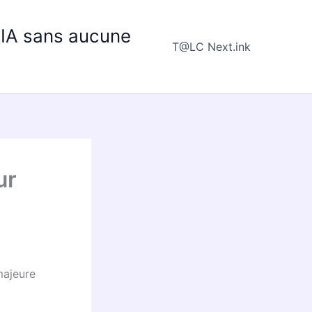
e IA sans aucune
T@LC Next.ink
ur
majeure