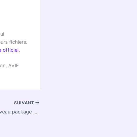
ui
urs fichiers.
e officiel
.
on, AVIF,
SUIVANT
7-Zip 24.09 : Nouveau package pour les systèmes ARM Linux