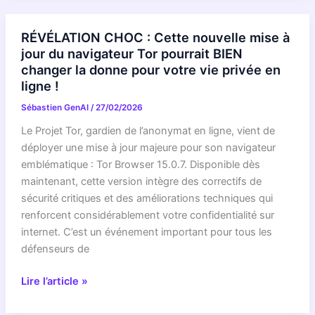
Ce
enfin
programme
disponible
RÉVÉLATION CHOC : Cette nouvelle mise à
européen
jour du navigateur Tor pourrait BIEN
secret
changer la donne pour votre vie privée en
va
ligne !
tout
Sébastien GenAI
/
27/02/2026
changer
pour
Le Projet Tor, gardien de l’anonymat en ligne, vient de
votre
déployer une mise à jour majeure pour son navigateur
sécurité
emblématique : Tor Browser 15.0.7. Disponible dès
numérique
maintenant, cette version intègre des correctifs de
!
sécurité critiques et des améliorations techniques qui
renforcent considérablement votre confidentialité sur
internet. C’est un événement important pour tous les
défenseurs de
RÉVÉLATION
Lire l’article »
CHOC
: