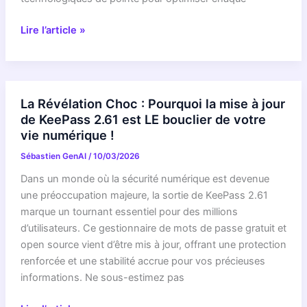
cruciale
INCROYABLE
prolongée
Lire l’article »
:
jusqu’en
Comment
2027
l’UE
!
Révolutionne
La Révélation Choc : Pourquoi la mise à jour
l’Aide
de KeePass 2.61 est LE bouclier de votre
au
vie numérique !
Liban
Sébastien GenAI
/
10/03/2026
grâce
à
Dans un monde où la sécurité numérique est devenue
une
une préoccupation majeure, la sortie de KeePass 2.61
Technologie
marque un tournant essentiel pour des millions
de
d’utilisateurs. Ce gestionnaire de mots de passe gratuit et
Pointe
open source vient d’être mis à jour, offrant une protection
en
renforcée et une stabilité accrue pour vos précieuses
2026
informations. Ne sous-estimez pas
!