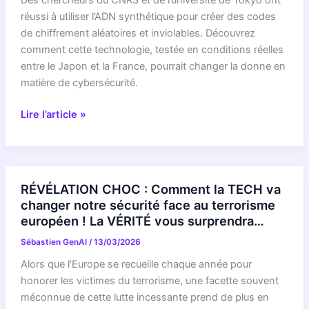
Des chercheurs du CNRS et de l’université de Tokyo ont
le
réussi à utiliser l’ADN synthétique pour créer des codes
trafic
de chiffrement aléatoires et inviolables. Découvrez
contre
comment cette technologie, testée en conditions réelles
les
entre le Japon et la France, pourrait changer la donne en
futures
matière de cybersécurité.
attaques
quantiques
L’ADN
Lire l’article »
peut-
il
révolutionner
la
RÉVÉLATION CHOC : Comment la TECH va
cryptographie
changer notre sécurité face au terrorisme
?
européen ! La VÉRITÉ vous surprendra…
Sébastien GenAI
/
13/03/2026
Alors que l’Europe se recueille chaque année pour
honorer les victimes du terrorisme, une facette souvent
méconnue de cette lutte incessante prend de plus en