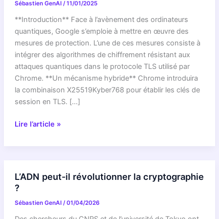
Sébastien GenAI
/
11/01/2025
**Introduction** Face à l’avènement des ordinateurs
quantiques, Google s’emploie à mettre en œuvre des
mesures de protection. L’une de ces mesures consiste à
intégrer des algorithmes de chiffrement résistant aux
attaques quantiques dans le protocole TLS utilisé par
Chrome. **Un mécanisme hybride** Chrome introduira
la combinaison X25519Kyber768 pour établir les clés de
session en TLS. […]
Chrome
Lire l’article »
adopte
un
système
hybride
L’ADN peut-il révolutionner la cryptographie
de
?
chiffrement
Sébastien GenAI
/
01/04/2026
pour
protéger