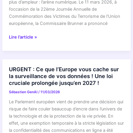
plus d’ampleur : l’arène numérique. Le 11 mars 2026, à
l’occasion de la 22ème Journée Annuelle de
Commémoration des Victimes du Terrorisme de l’Union
européenne, la Commissaire Brunner a prononcé
RÉVÉLATION
Lire l’article »
CHOC
:
Comment
la
URGENT : Ce que l’Europe vous cache sur
TECH
la surveillance de vos données ! Une loi
va
cruciale prolongée jusqu’en 2027 !
changer
Sébastien GenAI
/
11/03/2026
notre
sécurité
Le Parlement européen vient de prendre une décision qui
face
risque de faire couler beaucoup d’encre dans l’univers de
au
la technologie et de la protection de la vie privée. En
terrorisme
effet, une exemption temporaire à la stricte législation sur
européen
la confidentialité des communications en ligne a été