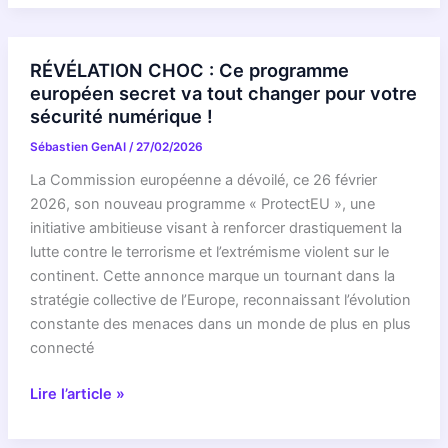
Google
!
Meet
lève
RÉVÉLATION CHOC : Ce programme
le
européen secret va tout changer pour votre
voile
sécurité numérique !
sur
Sébastien GenAI
/
27/02/2026
QUI
vous
La Commission européenne a dévoilé, ce 26 février
laisse
2026, son nouveau programme « ProtectEU », une
entrer
initiative ambitieuse visant à renforcer drastiquement la
en
lutte contre le terrorisme et l’extrémisme violent sur le
réunion
continent. Cette annonce marque un tournant dans la
!
stratégie collective de l’Europe, reconnaissant l’évolution
La
constante des menaces dans un monde de plus en plus
vérité
connecté
choc
RÉVÉLATION
sur
Lire l’article »
CHOC
la
:
traçabilité