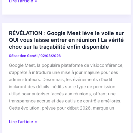
La
Lire l’article »
Révélation
Choc
:
Pourquoi
RÉVÉLATION : Google Meet lève le voile sur
la
QUI vous laisse entrer en réunion ! La vérité
mise
choc sur la traçabilité enfin disponible
à
Sébastien GenAI
/
02/03/2026
jour
de
Google Meet, la populaire plateforme de visioconférence,
KeePass
s’apprête à introduire une mise à jour majeure pour ses
2.61
administrateurs. Désormais, les événements d’audit
est
incluront des détails inédits sur le type de permission
LE
utilisé pour autoriser l’accès aux réunions, offrant une
bouclier
transparence accrue et des outils de contrôle améliorés.
de
Cette évolution, prévue pour début 2026, marque un
votre
RÉVÉLATION
vie
Lire l’article »
:
numérique