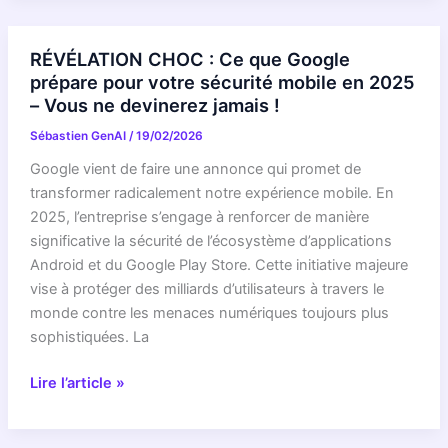
Cette
nouvelle
RÉVÉLATION CHOC : Ce que Google
mise
prépare pour votre sécurité mobile en 2025
à
– Vous ne devinerez jamais !
jour
Sébastien GenAI
/
19/02/2026
du
navigateur
Google vient de faire une annonce qui promet de
Tor
transformer radicalement notre expérience mobile. En
pourrait
2025, l’entreprise s’engage à renforcer de manière
BIEN
significative la sécurité de l’écosystème d’applications
changer
Android et du Google Play Store. Cette initiative majeure
la
vise à protéger des milliards d’utilisateurs à travers le
donne
monde contre les menaces numériques toujours plus
pour
sophistiquées. La
votre
RÉVÉLATION
vie
Lire l’article »
CHOC
privée
:
en