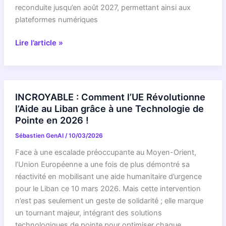
!
reconduite jusqu’en août 2027, permettant ainsi aux
La
plateformes numériques
VÉRITÉ
URGENT
vous
Lire l’article »
:
surprendra…
Ce
que
l’Europe
INCROYABLE : Comment l’UE Révolutionne
vous
l’Aide au Liban grâce à une Technologie de
cache
Pointe en 2026 !
sur
Sébastien GenAI
/
10/03/2026
la
surveillance
Face à une escalade préoccupante au Moyen-Orient,
de
l’Union Européenne a une fois de plus démontré sa
vos
réactivité en mobilisant une aide humanitaire d’urgence
données
pour le Liban ce 10 mars 2026. Mais cette intervention
!
n’est pas seulement un geste de solidarité ; elle marque
Une
un tournant majeur, intégrant des solutions
loi
technologiques de pointe pour optimiser chaque