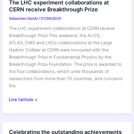
The LHC experiment collaborations at
“Connect”
CERN receive Breakthrough Prize
collaboration
Sébastien GenAI
/
07/08/2025
and
launch
The LHC experiment collaborations at CERN receive
Connect
Breakthrough Prize This weekend, the ALICE,
Argentina
ATLAS, CMS and LHCb collaborations at the Large
residency
Hadron Collider at CERN were honoured with the
Breakthrough Prize in Fundamental Physics by the
Breakthrough Prize Foundation. The prize is awarded to
the four collaborations, which unite thousands of
researchers from more than 70 countries, and concerns
the
The
Lire l’article »
LHC
experiment
collaborations
at
Celebrating the outstanding achievements