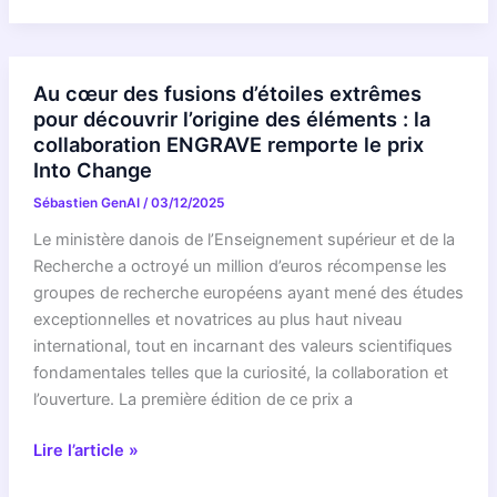
!
Google
Groupes
Au cœur des fusions d’étoiles extrêmes
dévoile
pour découvrir l’origine des éléments : la
LA
collaboration ENGRAVE remporte le prix
fonction
Into Change
qui
Sébastien GenAI
/
03/12/2025
va
TOUT
Le ministère danois de l’Enseignement supérieur et de la
changer
Recherche a octroyé un million d’euros récompense les
dans
groupes de recherche européens ayant mené des études
vos
exceptionnelles et novatrices au plus haut niveau
collaborations
international, tout en incarnant des valeurs scientifiques
d’ici
fondamentales telles que la curiosité, la collaboration et
2026
l’ouverture. La première édition de ce prix a
!
Au
Lire l’article »
cœur