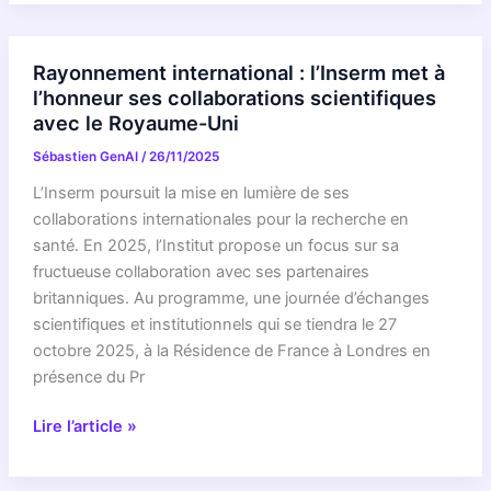
des
fusions
d’étoiles
Rayonnement international : l’Inserm met à
extrêmes
l’honneur ses collaborations scientifiques
pour
avec le Royaume-Uni
découvrir
Sébastien GenAI
/
26/11/2025
l’origine
des
L’Inserm poursuit la mise en lumière de ses
éléments
collaborations internationales pour la recherche en
:
santé. En 2025, l’Institut propose un focus sur sa
la
fructueuse collaboration avec ses partenaires
collaboration
britanniques. Au programme, une journée d’échanges
ENGRAVE
scientifiques et institutionnels qui se tiendra le 27
remporte
octobre 2025, à la Résidence de France à Londres en
le
présence du Pr
prix
Rayonnement
Into
Lire l’article »
international
Change
: