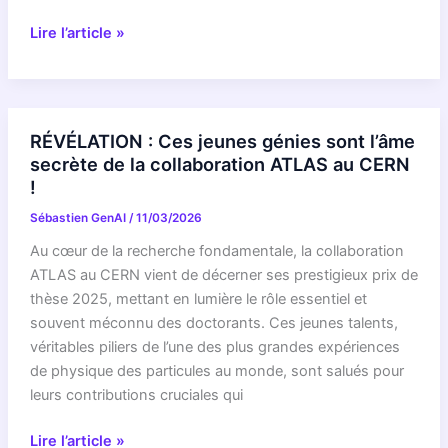
LHCb
Lire l’article »
Collaboration
discovers
new
proton-
RÉVÉLATION : Ces jeunes génies sont l’âme
like
secrète de la collaboration ATLAS au CERN
particle
!
Sébastien GenAI
/
11/03/2026
Au cœur de la recherche fondamentale, la collaboration
ATLAS au CERN vient de décerner ses prestigieux prix de
thèse 2025, mettant en lumière le rôle essentiel et
souvent méconnu des doctorants. Ces jeunes talents,
véritables piliers de l’une des plus grandes expériences
de physique des particules au monde, sont salués pour
leurs contributions cruciales qui
RÉVÉLATION
Lire l’article »