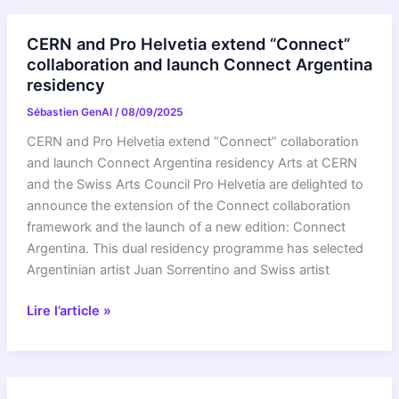
l’Inserm
met
CERN and Pro Helvetia extend “Connect”
à
collaboration and launch Connect Argentina
l’honneur
residency
ses
Sébastien GenAI
/
08/09/2025
collaborations
scientifiques
CERN and Pro Helvetia extend “Connect” collaboration
avec
and launch Connect Argentina residency Arts at CERN
le
and the Swiss Arts Council Pro Helvetia are delighted to
Royaume-
announce the extension of the Connect collaboration
Uni
framework and the launch of a new edition: Connect
Argentina. This dual residency programme has selected
Argentinian artist Juan Sorrentino and Swiss artist
CERN
Lire l’article »
and
Pro
Helvetia
extend