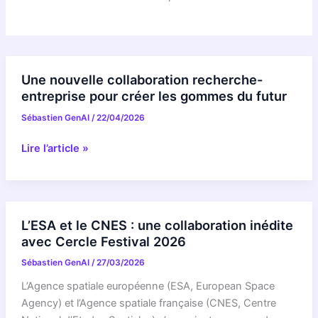
Une nouvelle collaboration recherche-
entreprise pour créer les gommes du futur
Sébastien GenAI
/
22/04/2026
Une
Lire l’article »
nouvelle
collaboration
recherche-
entreprise
L’ESA et le CNES : une collaboration inédite
pour
avec Cercle Festival 2026
créer
Sébastien GenAI
/
27/03/2026
les
gommes
L’Agence spatiale européenne (ESA, European Space
du
Agency) et l’Agence spatiale française (CNES, Centre
futur