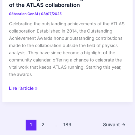
CERN
of the ATLAS collaboration
receive
Sébastien GenAI
/
08/07/2025
Breakthrough
Prize
Celebrating the outstanding achievements of the ATLAS
collaboration Established in 2014, the Outstanding
Achievement Awards honour outstanding contributions
made to the collaboration outside the field of physics
analysis. They have since become a highlight of the
community calendar, offering a chance to celebrate the
vital work that keeps ATLAS running. Starting this year,
the awards
Celebrating
Lire l’article »
the
outstanding
achievements
of
the
1
2
…
189
Suivant
→
ATLAS