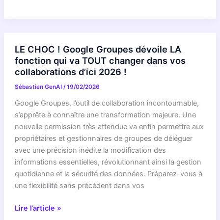
:
Ces
jeunes
génies
LE CHOC ! Google Groupes dévoile LA
sont
fonction qui va TOUT changer dans vos
l’âme
collaborations d’ici 2026 !
secrète
Sébastien GenAI
/
19/02/2026
de
la
Google Groupes, l’outil de collaboration incontournable,
collaboration
s’apprête à connaître une transformation majeure. Une
ATLAS
nouvelle permission très attendue va enfin permettre aux
au
propriétaires et gestionnaires de groupes de déléguer
CERN
avec une précision inédite la modification des
!
informations essentielles, révolutionnant ainsi la gestion
quotidienne et la sécurité des données. Préparez-vous à
une flexibilité sans précédent dans vos
LE
Lire l’article »
CHOC