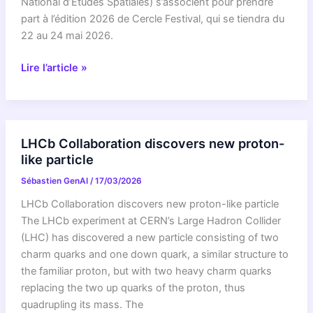
National d’Etudes Spatiales) s’associent pour prendre
part à l’édition 2026 de Cercle Festival, qui se tiendra du
22 au 24 mai 2026.
L’ESA
Lire l’article »
et
le
CNES
:
LHCb Collaboration discovers new proton-
une
like particle
collaboration
Sébastien GenAI
/
17/03/2026
inédite
avec
LHCb Collaboration discovers new proton-like particle
Cercle
The LHCb experiment at CERN’s Large Hadron Collider
Festival
(LHC) has discovered a new particle consisting of two
2026
charm quarks and one down quark, a similar structure to
the familiar proton, but with two heavy charm quarks
replacing the two up quarks of the proton, thus
quadrupling its mass. The