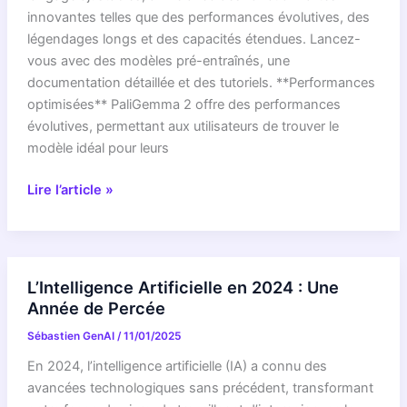
aux
innovantes telles que des performances évolutives, des
défis
légendages longs et des capacités étendues. Lancez-
du
vous avec des modèles pré-entraînés, une
secteur
documentation détaillée et des tutoriels. **Performances
de
optimisées** PaliGemma 2 offre des performances
la
évolutives, permettant aux utilisateurs de trouver le
santé
modèle idéal pour leurs
PaliGemma
Lire l’article »
2
:
modèles
vision-
L’Intelligence Artificielle en 2024 : Une
langage
Année de Percée
puissants,
Sébastien GenAI
/
11/01/2025
réglage
fin
En 2024, l’intelligence artificielle (IA) a connu des
simplifié
avancées technologiques sans précédent, transformant