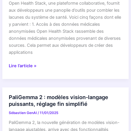
Open Health Stack, une plateforme collaborative, fournit
aux développeurs une panoplie d’outils pour combler les
lacunes du système de santé. Voici cinq façons dont elle
y parvient : 1. Accès à des données médicales
anonymisées Open Health Stack rassemble des
données médicales anonymisées provenant de diverses
sources. Cela permet aux développeurs de créer des
applications
Open
Lire l’article »
Health
Stack
:
un
PaliGemma 2 : modèles vision-langage
atout
puissants, réglage fin simplifié
pour
Sébastien GenAI
/
11/01/2025
les
développeurs
PaliGemma 2, la nouvelle génération de modèles vision-
face
langage ajustables, arrive avec des fonctionnalités