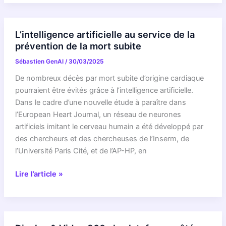
et
cancer
du
L’intelligence artificielle au service de la
cerveau
prévention de la mort subite
:
Sébastien GenAI
/
30/03/2025
une
nouvelle
De nombreux décès par mort subite d’origine cardiaque
cartographie
pourraient être évités grâce à l’intelligence artificielle.
pour
Dans le cadre d’une nouvelle étude à paraître dans
améliorer
l’European Heart Journal, un réseau de neurones
le
artificiels imitant le cerveau humain a été développé par
diagnostic
des chercheurs et des chercheuses de l’Inserm, de
et
l’Université Paris Cité, et de l’AP-HP, en
la
prise
L’intelligence
Lire l’article »
en
artificielle
charge
au
du
service
glioblastome
de