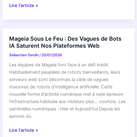
RÉVÉLATION
Lire l’article »
ne
EXCLUSIVE
le
:
pense
Le
!
Gemini
Mageia Sous Le Feu : Des Vagues de Bots
3.1
IA Saturent Nos Plateformes Web
Pro
Sébastien GenAI
/
20/01/2026
de
Google
Les équipes de Mageia font face à un défi inédit.
cache-
Habituellement peuplées de robots bienveillants, leurs
t-
serveurs web sont désormais la cible de vagues
il
massives de robots d’intelligence artificielle. Cette
la
nouvelle forme d’activité numérique met à rude épreuve
clé
l’infrastructure habituée aux visiteurs plus… courtois. Les
de
sentinelles numériques : Hier et Aujourd’hui Depuis les
VOS
aurores du
tâches
les
Mageia
Lire l’article »