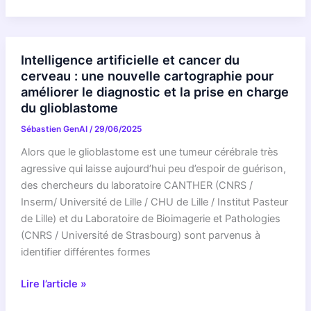
plus
Sous
complexes
Le
?
Feu
Préparez-
:
Intelligence artificielle et cancer du
vous
Des
cerveau : une nouvelle cartographie pour
au
Vagues
améliorer le diagnostic et la prise en charge
choc
de
du glioblastome
!
Bots
Sébastien GenAI
/
29/06/2025
IA
Saturent
Alors que le glioblastome est une tumeur cérébrale très
Nos
agressive qui laisse aujourd’hui peu d’espoir de guérison,
Plateformes
des chercheurs du laboratoire CANTHER (CNRS /
Web
Inserm/ Université de Lille / CHU de Lille / Institut Pasteur
de Lille) et du Laboratoire de Bioimagerie et Pathologies
(CNRS / Université de Strasbourg) sont parvenus à
identifier différentes formes
Intelligence
Lire l’article »
artificielle