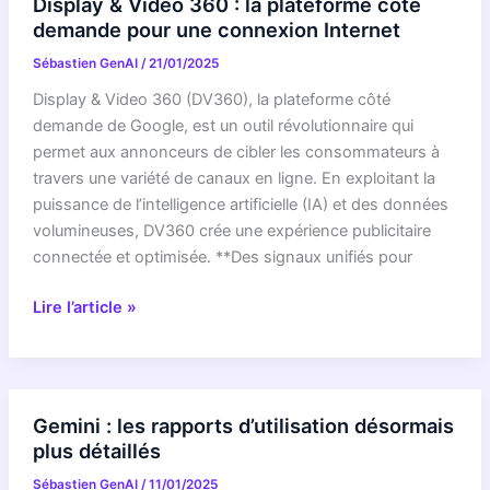
Display & Video 360 : la plateforme côté
la
demande pour une connexion Internet
prévention
Sébastien GenAI
/
21/01/2025
de
la
Display & Video 360 (DV360), la plateforme côté
mort
demande de Google, est un outil révolutionnaire qui
subite
permet aux annonceurs de cibler les consommateurs à
travers une variété de canaux en ligne. En exploitant la
puissance de l’intelligence artificielle (IA) et des données
volumineuses, DV360 crée une expérience publicitaire
connectée et optimisée. **Des signaux unifiés pour
Display
Lire l’article »
&
Video
360
:
Gemini : les rapports d’utilisation désormais
la
plus détaillés
plateforme
Sébastien GenAI
/
11/01/2025