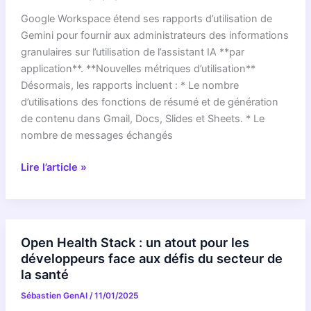
côté
demande
Google Workspace étend ses rapports d’utilisation de
pour
Gemini pour fournir aux administrateurs des informations
une
granulaires sur l’utilisation de l’assistant IA **par
connexion
application**. **Nouvelles métriques d’utilisation**
Internet
Désormais, les rapports incluent : * Le nombre
d’utilisations des fonctions de résumé et de génération
de contenu dans Gmail, Docs, Slides et Sheets. * Le
nombre de messages échangés
Gemini
Lire l’article »
:
les
rapports
d’utilisation
Open Health Stack : un atout pour les
désormais
développeurs face aux défis du secteur de
plus
la santé
détaillés
Sébastien GenAI
/
11/01/2025