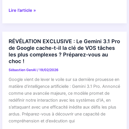
EXCLUSIF
Lire l’article »
:
Google
DÉVOILE
les
RÉVÉLATION EXCLUSIVE : Le Gemini 3.1 Pro
secrets
de Google cache-t-il la clé de VOS tâches
de
les plus complexes ? Préparez-vous au
Gemini
choc !
pour
Sébastien GenAI
/
19/02/2026
votre
santé
Google vient de lever le voile sur sa dernière prouesse en
mentale…
matière d’intelligence artificielle : Gemini 3.1 Pro. Annoncé
et
comme une avancée majeure, ce modèle promet de
c’est
redéfinir notre interaction avec les systèmes d’IA, en
bien
s’attaquant avec une efficacité inédite aux défis les plus
plus
ardus. Préparez-vous à découvrir une capacité de
profond
compréhension et d’exécution qui
qu’on