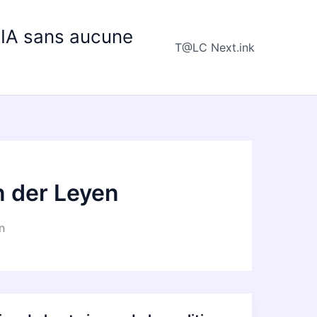
e IA sans aucune
T@LC Next.ink
n der Leyen
n