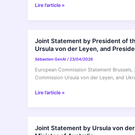
de
Déclaration
Lire l’article »
la
commune
réunion
du
de
Président
haut
du
Joint Statement by President of 
niveau
Conseil
Ursula von der Leyen, and Presid
de
européen,
la
Sébastien GenAI
/
23/04/2026
António
coalition
Costa,
European Commission Statement Brussels, 2
internationale
de
Commission Ursula von der Leyen, and Ukr
pour
la
le
Présidente
Joint
Lire l’article »
retour
de
Statement
des
la
by
enfants
Commission
President
ukrainiens
européenne,
of
Joint Statement by Ursula von de
Ursula
the