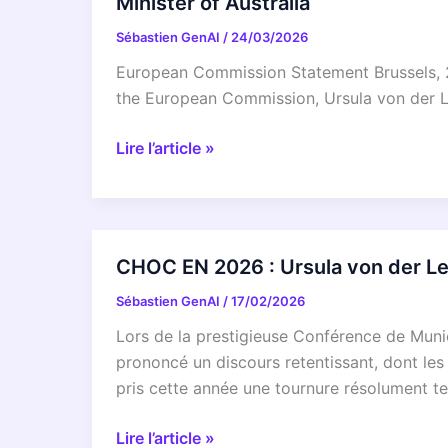
Minister of Australia
von
European
der
Sébastien GenAI
/
24/03/2026
Council
Leyen,
António
European Commission Statement Brussels, 2
et
Costa,
the European Commission, Ursula von der L
du
President
Président
of
Joint
Lire l’article »
ukrainien,
the
Statement
Volodymyr
European
by
Zelensky
Commission
Ursula
Ursula
von
CHOC EN 2026 : Ursula von der Le
von
der
der
Sébastien GenAI
/
17/02/2026
Leyen,
Leyen,
President
Lors de la prestigieuse Conférence de Muni
and
of
prononcé un discours retentissant, dont les 
President
the
pris cette année une tournure résolument tec
of
European
Ukraine
Commission
CHOC
Lire l’article »