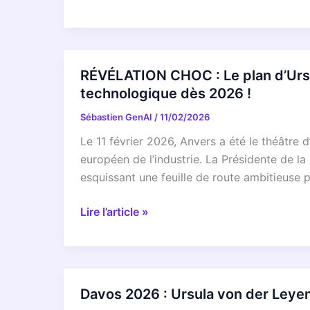
Volodymyr
and
EN
Zelenskyy
Anthony
2026
Albanese,
:
Prime
Ursula
RÉVÉLATION CHOC : Le plan d’Ursu
Minister
von
technologique dès 2026 !
of
der
Australia
Sébastien GenAI
/
11/02/2026
Leyen
Révèle
Le 11 février 2026, Anvers a été le théâtre
Le
européen de l’industrie. La Présidente de 
VRAI
esquissant une feuille de route ambitieuse p
Défi
Numérique
RÉVÉLATION
Lire l’article »
de
CHOC
l’Europe
:
!
Le
Ce
plan
Davos 2026 : Ursula von der Leye
Que
d’Ursula