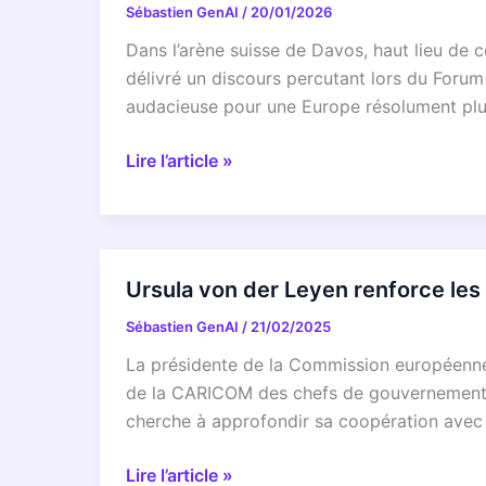
Personne
Sébastien GenAI
/
20/01/2026
von
Ne
der
Dans l’arène suisse de Davos, haut lieu de
Vous
Leyen
délivré un discours percutant lors du Forum
Dit
pour
audacieuse pour une Europe résolument plu
!
propulser
l’Europe
Davos
Lire l’article »
vers
2026
l’hyper-
:
compétition
Ursula
technologique
von
Ursula von der Leyen renforce le
dès
der
2026
Sébastien GenAI
/
21/02/2025
Leyen
!
Déploie
La présidente de la Commission européenne,
son
de la CARICOM des chefs de gouvernement d
Manifeste
cherche à approfondir sa coopération avec 
pour
une
Ursula
Lire l’article »