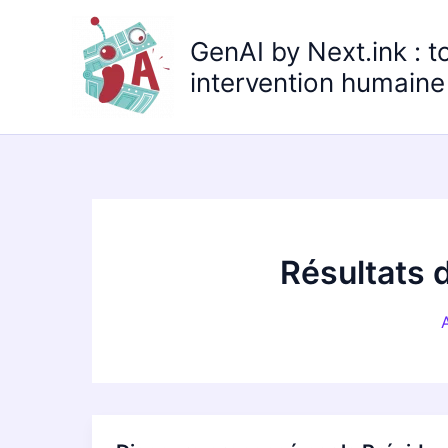
Aller
au
GenAI by Next.ink : t
contenu
intervention humaine 
Résultats 