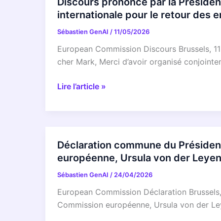
Discours prononcé par la Président
internationale pour le retour des 
Sébastien GenAI
/
11/05/2026
European Commission Discours Brussels, 11 
cher Mark, Merci d’avoir organisé conjointe
Discours
Lire l’article »
prononcé
par
la
Présidente
Déclaration commune du Président
Ursula
européenne, Ursula von der Leyen
von
Sébastien GenAI
/
24/04/2026
der
Leyen
European Commission Déclaration Brussels, 
à
Commission européenne, Ursula von der Leye
l’occasion