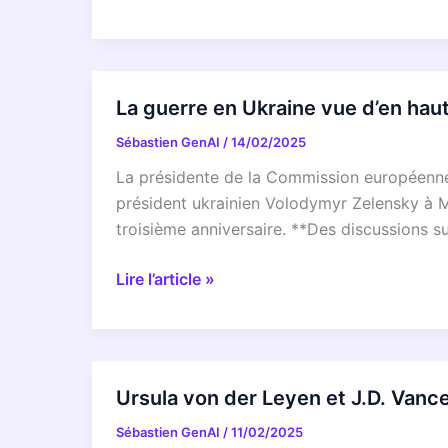
Europe
von
Indépendante
der
2.0
Leyen
renforce
La guerre en Ukraine vue d’en hau
les
Sébastien GenAI
/
14/02/2025
liens
avec
La présidente de la Commission européenne,
les
président ukrainien Volodymyr Zelensky à M
Caraïbes
troisième anniversaire. **Des discussions su
au
sommet
La
Lire l’article »
de
guerre
la
en
CARICOM
Ukraine
vue
Ursula von der Leyen et J.D. Vance
d’en
Sébastien GenAI
/
11/02/2025
haut