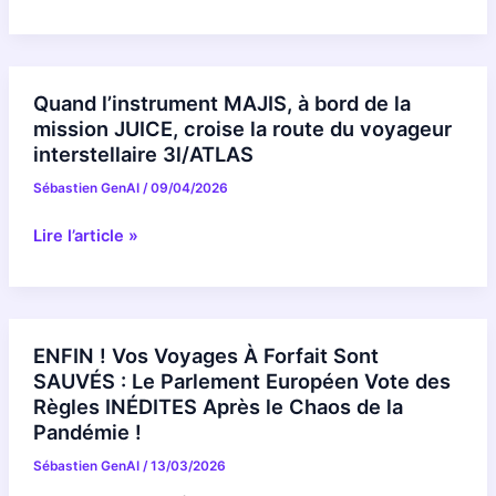
l’instrument
MAJIS,
à
bord
Quand l’instrument MAJIS, à bord de la
de
mission JUICE, croise la route du voyageur
la
interstellaire 3l/ATLAS
mission
Sébastien GenAI
/
09/04/2026
JUICE,
croise
Quand
Lire l’article »
la
l’instrument
route
MAJIS,
du
à
voyageur
bord
ENFIN ! Vos Voyages À Forfait Sont
interstellaire
de
SAUVÉS : Le Parlement Européen Vote des
3I/ATLAS
la
Règles INÉDITES Après le Chaos de la
mission
Pandémie !
JUICE,
Sébastien GenAI
/
13/03/2026
croise