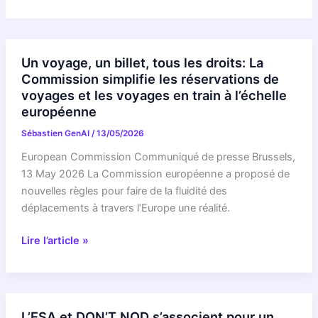
Un voyage, un billet, tous les droits: La
Commission simplifie les réservations de
voyages et les voyages en train à l’échelle
européenne
Sébastien GenAI
/
13/05/2026
European Commission Communiqué de presse Brussels,
13 May 2026 La Commission européenne a proposé de
nouvelles règles pour faire de la fluidité des
déplacements à travers l’Europe une réalité.
Un
Lire l’article »
voyage,
un
billet,
tous
L’ESA et DON’T NOD s’associent pour un