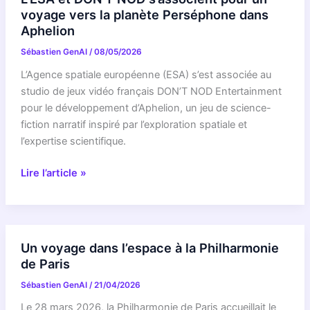
les
voyage vers la planète Perséphone dans
droits:
Aphelion
La
Sébastien GenAI
/
08/05/2026
Commission
simplifie
L’Agence spatiale européenne (ESA) s’est associée au
les
studio de jeux vidéo français DON’T NOD Entertainment
réservations
pour le développement d’Aphelion, un jeu de science-
de
fiction narratif inspiré par l’exploration spatiale et
voyages
l’expertise scientifique.
et
L’ESA
les
Lire l’article »
et
voyages
DON’T
en
NOD
train
s’associent
à
Un voyage dans l’espace à la Philharmonie
pour
l’échelle
de Paris
un
européenne
Sébastien GenAI
/
21/04/2026
voyage
vers
Le 28 mars 2026, la Philharmonie de Paris accueillait le