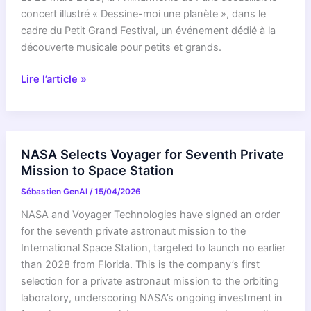
la
concert illustré « Dessine-moi une planète », dans le
planète
cadre du Petit Grand Festival, un événement dédié à la
Perséphone
découverte musicale pour petits et grands.
dans
Aphelion
Un
Lire l’article »
voyage
dans
l’espace
à
NASA Selects Voyager for Seventh Private
la
Mission to Space Station
Philharmonie
Sébastien GenAI
/
15/04/2026
de
Paris
NASA and Voyager Technologies have signed an order
for the seventh private astronaut mission to the
International Space Station, targeted to launch no earlier
than 2028 from Florida. This is the company’s first
selection for a private astronaut mission to the orbiting
laboratory, underscoring NASA’s ongoing investment in