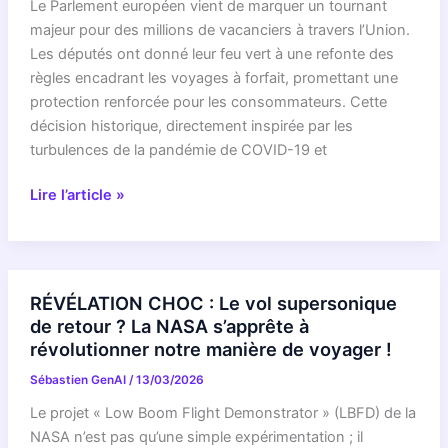
la
Le Parlement européen vient de marquer un tournant
route
majeur pour des millions de vacanciers à travers l’Union.
du
Les députés ont donné leur feu vert à une refonte des
voyageur
règles encadrant les voyages à forfait, promettant une
interstellaire
protection renforcée pour les consommateurs. Cette
3l/ATLAS
décision historique, directement inspirée par les
turbulences de la pandémie de COVID-19 et
ENFIN
Lire l’article »
!
Vos
Voyages
À
RÉVÉLATION CHOC : Le vol supersonique
Forfait
de retour ? La NASA s’apprête à
Sont
révolutionner notre manière de voyager !
SAUVÉS
Sébastien GenAI
/
13/03/2026
:
Le
Le projet « Low Boom Flight Demonstrator » (LBFD) de la
Parlement
NASA n’est pas qu’une simple expérimentation ; il