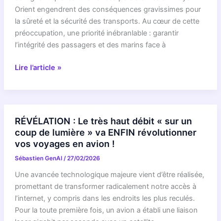
révolutionner
Orient engendrent des conséquences gravissimes pour
notre
la sûreté et la sécurité des transports. Au cœur de cette
manière
préoccupation, une priorité inébranlable : garantir
de
l’intégrité des passagers et des marins face à
voyager
RÉVÉLATION
Lire l’article »
!
CHOC
:
Vos
voyages
RÉVÉLATION : Le très haut débit « sur un
maritimes
coup de lumière » va ENFIN révolutionner
menacés
vos voyages en avion !
?
Sébastien GenAI
/
27/02/2026
L’alerte
IGNORÉE
Une avancée technologique majeure vient d’être réalisée,
de
promettant de transformer radicalement notre accès à
la
l’internet, y compris dans les endroits les plus reculés.
Commission
Pour la toute première fois, un avion a établi une liaison
Européenne