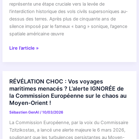
Européen
représente une étape cruciale vers la levée de
Vote
l’interdiction historique des vols civils supersoniques au-
des
dessus des terres. Après plus de cinquante ans de
Règles
silence imposé par le fameux « bang » sonique, l’agence
INÉDITES
spatiale américaine œuvre
Après
RÉVÉLATION
le
Lire l’article »
CHOC
Chaos
:
de
Le
la
vol
Pandémie
RÉVÉLATION CHOC : Vos voyages
supersonique
!
maritimes menacés ? L’alerte IGNORÉE de
de
la Commission Européenne sur le chaos au
retour
Moyen-Orient !
?
Sébastien GenAI
/
10/03/2026
La
NASA
La Commission Européenne, par la voix du Commissaire
s’apprête
Tzitzikostas, a lancé une alerte majeure le 6 mars 2026,
à
soulignant que les turbulences persistantes au Moyen-