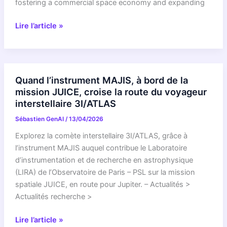
fostering a commercial space economy and expanding
NASA
Lire l’article »
Selects
Voyager
for
Seventh
Quand l’instrument MAJIS, à bord de la
Private
mission JUICE, croise la route du voyageur
Mission
interstellaire 3I/ATLAS
to
Sébastien GenAI
/
13/04/2026
Space
Station
Explorez la comète interstellaire 3I/ATLAS, grâce à
l’instrument MAJIS auquel contribue le Laboratoire
d’instrumentation et de recherche en astrophysique
(LIRA) de l’Observatoire de Paris – PSL sur la mission
spatiale JUICE, en route pour Jupiter. – Actualités >
Actualités recherche >
Quand
Lire l’article »