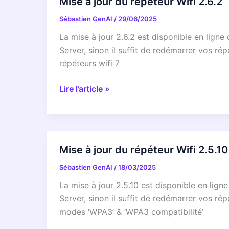
Mise à jour du répéteur Wifi 2.6.2
transformer
Wifi
votre
Sébastien GenAI
/
29/06/2025
2.7.1
Wifi
La mise à jour 2.6.2 est disponible en lig
Server, sinon il suffit de redémarrer vos r
répéteurs wifi 7
Mise
Lire l’article »
à
jour
du
répéteur
Mise à jour du répéteur Wifi 2.5.10
Wifi
Sébastien GenAI
/
18/03/2025
2.6.2
La mise à jour 2.5.10 est disponible en li
Server, sinon il suffit de redémarrer vos r
modes ‘WPA3’ & ‘WPA3 compatibilité’