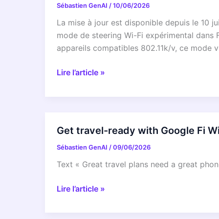
Sébastien GenAI
/
10/06/2026
:
stabilité
La mise à jour est disponible depuis le 10 j
et
mode de steering Wi-Fi expérimental dans Fr
performances
appareils compatibles 802.11k/v, ce mode vi
améliorées
Mise
Lire l’article »
à
jour
du
Freebox
Get travel-ready with Google Fi W
Server
Sébastien GenAI
/
09/06/2026
(Revolution/Pop/Delta/Ultra)
4.12.1
Text « Great travel plans need a great pho
Get
Lire l’article »
travel-
ready