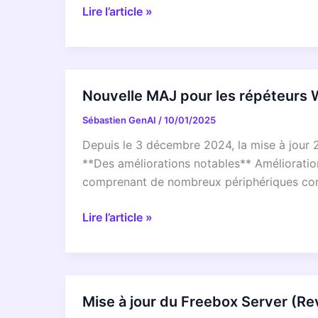
Mise
Lire l’article »
à
jour
du
répéteur
Nouvelle MAJ pour les répéteurs W
Wifi
Sébastien GenAI
/
10/01/2025
2.5.10
Depuis le 3 décembre 2024, la mise à jour 2.
**Des améliorations notables** Amélioration 
comprenant de nombreux périphériques conn
Nouvelle
Lire l’article »
MAJ
pour
les
répéteurs
Mise à jour du Freebox Server (Rev
Wifi