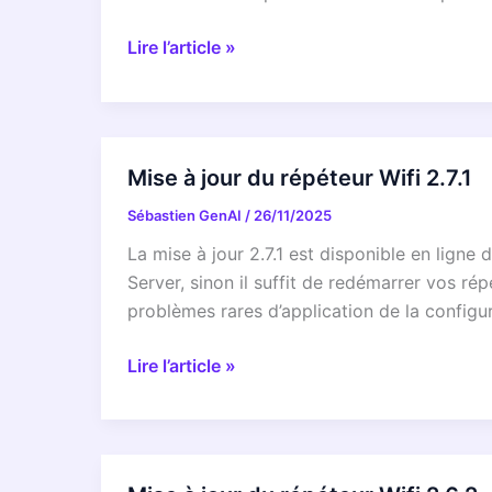
Freebox
ENFIN
RÉVÉLATION
Lire l’article »
dévoilé
EXCLUSIVE
et
:
corrigé
Votre
!
Freebox
Mise à jour du répéteur Wifi 2.7.1
Faut-
cachait
il
Sébastien GenAI
/
26/11/2025
un
redémarrer
secret
La mise à jour 2.7.1 est disponible en lig
d’urgence
!
Server, sinon il suffit de redémarrer vos r
?
La
problèmes rares d’application de la configu
mise
à
Mise
Lire l’article »
jour
à
qui
jour
va
du
ENFIN
répéteur