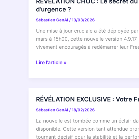
RÉVÉLATION CHOC : Le secret du Wi
d’urgence ?
Sébastien GenAI
/
13/03/2026
Une mise à jour cruciale a été déployée par
mars à 15h00, cette nouvelle version 4.9.17 
vivement encouragés à redémarrer leur Fre
RÉVÉLATION
Lire l’article »
CHOC
:
Le
secret
RÉVÉLATION EXCLUSIVE : Votre Free
du
Sébastien GenAI
/
18/02/2026
WiFi
invité
La nouvelle est tombée comme un éclair dans 
de
disponible. Cette version tant attendue pr
votre
tournant décisif pour la stabilité et la per