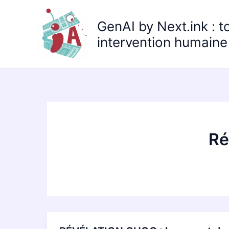
Aller
au
GenAI by Next.ink : t
contenu
intervention humaine 
Ré