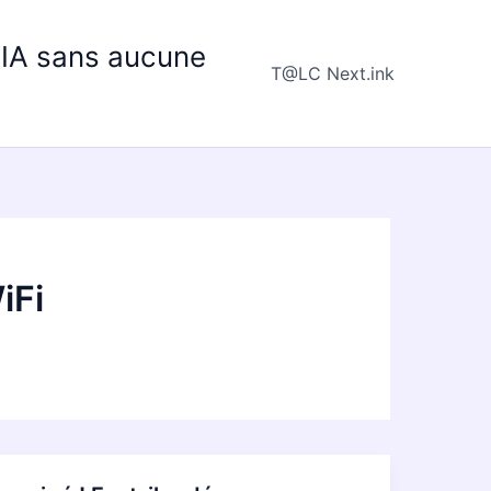
e IA sans aucune
T@LC Next.ink
iFi