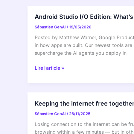
with
Google
Android Studio I/O Edition: What’
Fi
Sébastien GenAI
/
19/05/2026
Wireless
Posted by Matthew Warner, Google Product 
in how apps are built. Our newest tools are
supercharge the AI agents you deploy in
Android
Lire l’article »
Studio
I/O
Edition:
What’s
Keeping the internet free together
new
Sébastien GenAI
/
26/11/2025
in
Android
Losing connection to the internet can be fr
Developer
browsing within a few minutes — but in oth