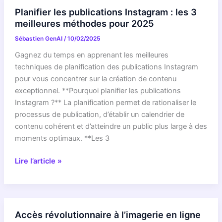
scanner
Planifier les publications Instagram : les 3
:
meilleures méthodes pour 2025
Google
Sébastien GenAI
/
10/02/2025
revoit
sa
Gagnez du temps en apprenant les meilleures
copie
techniques de planification des publications Instagram
pour
pour vous concentrer sur la création de contenu
une
exceptionnel. **Pourquoi planifier les publications
recherche
Instagram ?** La planification permet de rationaliser le
épurée
processus de publication, d’établir un calendrier de
contenu cohérent et d’atteindre un public plus large à des
moments optimaux. **Les 3
Planifier
Lire l’article »
les
publications
Instagram
:
Accès révolutionnaire à l’imagerie en ligne
les