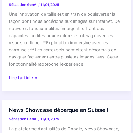
Sébastien GenAI
/
11/01/2025
3
meilleures
Une innovation de taille est en train de bouleverser la
méthodes
façon dont nous accédons aux images sur Internet. De
pour
nouvelles fonctionnalités émergent, offrant des
2025
capacités inédites pour explorer et interagir avec les
visuels en ligne. **Exploration immersive avec les
carrousels** Les carrousels permettent désormais de
naviguer facilement entre plusieurs images liées. Cette
fonctionnalité rapproche l’expérience
Accès
Lire l’article »
révolutionnaire
à
l’imagerie
en
News Showcase débarque en Suisse !
ligne
Sébastien GenAI
/
11/01/2025
La plateforme d’actualités de Google, News Showcase,