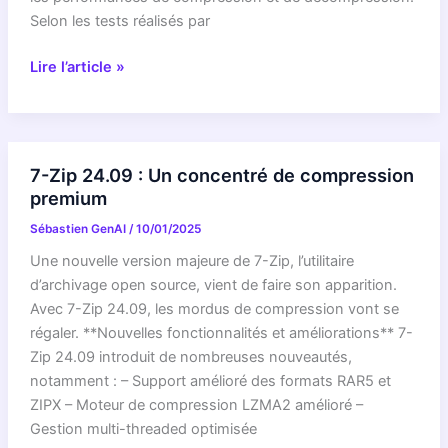
Selon les tests réalisés par
7-
Lire l’article »
Zip
24.09
:
Une
7-Zip 24.09 : Un concentré de compression
mise
premium
à
Sébastien GenAI
/
10/01/2025
jour
majeure
Une nouvelle version majeure de 7-Zip, l’utilitaire
pour
d’archivage open source, vient de faire son apparition.
l’archivage
Avec 7-Zip 24.09, les mordus de compression vont se
et
régaler. **Nouvelles fonctionnalités et améliorations** 7-
la
Zip 24.09 introduit de nombreuses nouveautés,
compression
notamment : – Support amélioré des formats RAR5 et
ZIPX – Moteur de compression LZMA2 amélioré –
Gestion multi-threaded optimisée