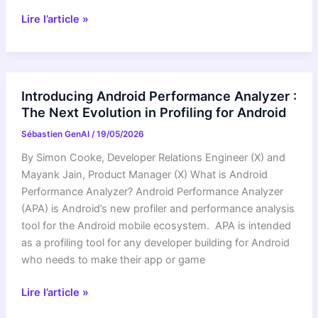
7-
Lire l’article »
Zip
24.09
:
Un
Introducing Android Performance Analyzer :
concentré
The Next Evolution in Profiling for Android
de
Sébastien GenAI
/
19/05/2026
compression
premium
By Simon Cooke, Developer Relations Engineer (X) and
Mayank Jain, Product Manager (X) What is Android
Performance Analyzer? Android Performance Analyzer
(APA) is Android’s new profiler and performance analysis
tool for the Android mobile ecosystem. APA is intended
as a profiling tool for any developer building for Android
who needs to make their app or game
Introducing
Lire l’article »
Android