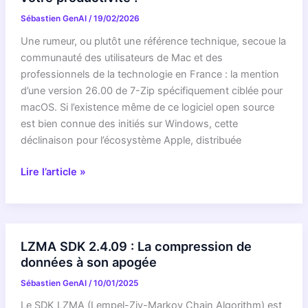
mobile
Sébastien GenAI
/
19/02/2026
and
laptop
Une rumeur, ou plutôt une référence technique, secoue la
efficiency
communauté des utilisateurs de Mac et des
professionnels de la technologie en France : la mention
d’une version 26.00 de 7-Zip spécifiquement ciblée pour
macOS. Si l’existence même de ce logiciel open source
est bien connue des initiés sur Windows, cette
déclinaison pour l’écosystème Apple, distribuée
CHOC
Lire l’article »
:
La
version
« 26.00 »
LZMA SDK 2.4.09 : La compression de
de
données à son apogée
7-
Sébastien GenAI
/
10/01/2025
Zip
pour
Le SDK LZMA (Lempel-Ziv-Markov Chain Algorithm) est