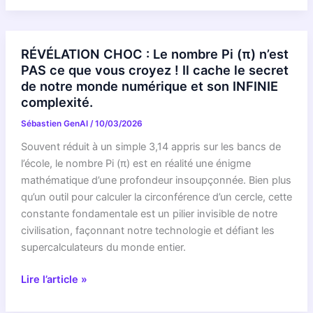
:
Une
simple
RÉVÉLATION CHOC : Le nombre Pi (π) n’est
corde
PAS ce que vous croyez ! Il cache le secret
va
de notre monde numérique et son INFINIE
ENFIN
complexité.
vous
Sébastien GenAI
/
10/03/2026
faire
comprendre
Souvent réduit à un simple 3,14 appris sur les bancs de
l’IA
l’école, le nombre Pi (π) est en réalité une énigme
!
mathématique d’une profondeur insoupçonnée. Bien plus
La
qu’un outil pour calculer la circonférence d’un cercle, cette
méthode
constante fondamentale est un pilier invisible de notre
secrète
civilisation, façonnant notre technologie et défiant les
qui
supercalculateurs du monde entier.
bouleverse
RÉVÉLATION
Lire l’article »
l’éducation
CHOC
numérique.
: