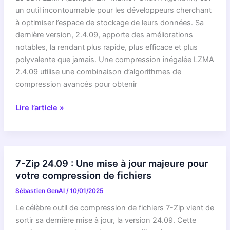
Mac
un outil incontournable pour les développeurs cherchant
RÉVÉLÉE
à optimiser l’espace de stockage de leurs données. Sa
–
dernière version, 2.4.09, apporte des améliorations
Ce
notables, la rendant plus rapide, plus efficace et plus
que
polyvalente que jamais. Une compression inégalée LZMA
PERSONNE
2.4.09 utilise une combinaison d’algorithmes de
ne
compression avancés pour obtenir
vous
dit
LZMA
Lire l’article »
sur
SDK
la
2.4.09
compression
:
qui
La
7-Zip 24.09 : Une mise à jour majeure pour
va
compression
votre compression de fichiers
BOOSTER
de
Sébastien GenAI
/
10/01/2025
votre
données
productivité
à
Le célèbre outil de compression de fichiers 7-Zip vient de
!
son
sortir sa dernière mise à jour, la version 24.09. Cette