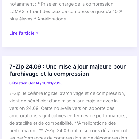
fichiers
notamment : * Prise en charge de la compression
LZMA2, offrant des taux de compression jusqu’à 10 %
plus élevés * Améliorations
7-
Lire l’article »
Zip
24.09
:
la
7-Zip 24.09 : Une mise à jour majeure pour
mise
l’archivage et la compression
à
Sébastien GenAI
/
10/01/2025
jour
ultime
7-Zip, le célèbre logiciel d’archivage et de compression,
pour
vient de bénéficier d’une mise à jour majeure avec la
la
version 24.09. Cette nouvelle version apporte des
compression
améliorations significatives en termes de performances,
de stabilité et de compatibilité. **Améliorations des
performances** 7-Zip 24.09 optimise considérablement
les performances de compression et de décompression.