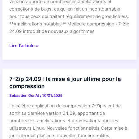
apogée
version apporte de nombreuses améliorations et
corrections de bugs, ce qui en fait un incontournable
pour tous ceux qui traitent régulièrement de gros fichiers.
**Améliorations notables** Meilleure compression : 7-Zip
24.09 introduit de nouveaux algorithmes
7-
Lire l’article »
Zip
24.09
:
Une
7-Zip 24.09 : la mise à jour ultime pour la
mise
compression
à
Sébastien GenAI
/
10/01/2025
jour
majeure
La célèbre application de compression 7-Zip vient de
pour
sortir sa dernière version 24.09, apportant de
votre
nombreuses améliorations et optimisations pour les
compression
utilisateurs Linux. Nouvelles fonctionnalités Cette mise à
de
jour introduit plusieurs nouvelles fonctionnalités,