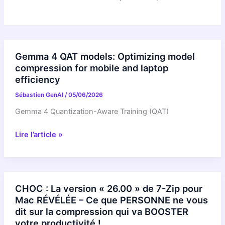
Gemma 4 QAT models: Optimizing model
compression for mobile and laptop
efficiency
Sébastien GenAI
/
05/06/2026
Gemma 4 Quantization-Aware Training (QAT)
Gemma
Lire l’article »
4
QAT
models:
Optimizing
CHOC : La version « 26.00 » de 7-Zip pour
model
Mac RÉVÉLÉE – Ce que PERSONNE ne vous
compression
dit sur la compression qui va BOOSTER
for
votre productivité !