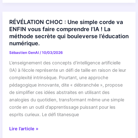
Performance
Analyzer
:
RÉVÉLATION CHOC : Une simple corde va
The
ENFIN vous faire comprendre l’IA ! La
Next
méthode secrète qui bouleverse l’éducation
Evolution
numérique.
in
Sébastien GenAI
/
10/03/2026
Profiling
for
L’enseignement des concepts d’intelligence artificielle
Android
(IA) à l’école représente un défi de taille en raison de leur
complexité intrinsèque. Pourtant, une approche
pédagogique innovante, dite « débranchée », propose
de simplifier ces idées abstraites en utilisant des
analogies du quotidien, transformant même une simple
corde en un outil d’apprentissage puissant pour les
esprits curieux. Le défi titanesque
RÉVÉLATION
Lire l’article »
CHOC