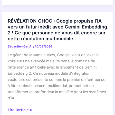
Gemini
Embedding
2:
RÉVÉLATION CHOC : Google propulse l’IA
Agentic
vers un futur inédit avec Gemini Embedding
multimodal
2 ! Ce que personne ne vous dit encore sur
RAG
cette révolution multimodale.
and
Sébastien GenAI
/
10/03/2026
beyond
Le géant de Mountain View, Google, vient de lever le
voile sur une avancée majeure dans le domaine de
l’intelligence artificielle avec le lancement de Gemini
Embedding 2. Ce nouveau modèle d’intégration
vectorielle est présenté comme le premier de l’entreprise
à être intrinsèquement multimodal, promettant de
transformer en profondeur la manière dont les systèmes
d’IA
RÉVÉLATION
Lire l’article »