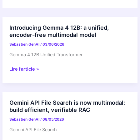
Introducing Gemma 4 12B: a unified,
encoder-free multimodal model
Sébastien GenAI
/
03/06/2026
Gemma 4 12B Unified Transformer
Introducing
Lire l’article »
Gemma
4
12B:
a
Gemini API File Search is now multimodal:
unified,
build efficient, verifiable RAG
encoder-
Sébastien GenAI
/
08/05/2026
free
multimodal
Gemini API File Search
model