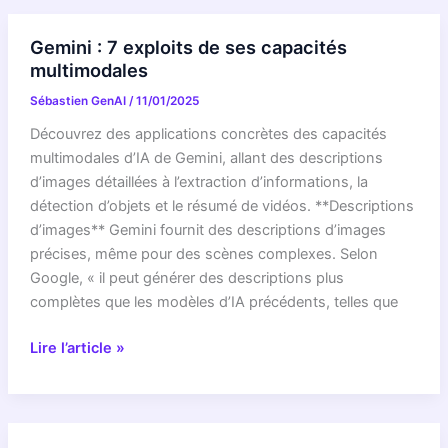
dit
exemples
encore
concrets
Gemini : 7 exploits de ses capacités
sur
de
multimodales
cette
ses
Sébastien GenAI
/
11/01/2025
révolution
prouesses
multimodale.
multimodales
Découvrez des applications concrètes des capacités
multimodales d’IA de Gemini, allant des descriptions
d’images détaillées à l’extraction d’informations, la
détection d’objets et le résumé de vidéos. **Descriptions
d’images** Gemini fournit des descriptions d’images
précises, même pour des scènes complexes. Selon
Google, « il peut générer des descriptions plus
complètes que les modèles d’IA précédents, telles que
Gemini
Lire l’article »
:
7
exploits
de