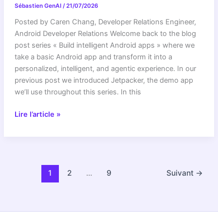
Sébastien GenAI
/
21/07/2026
Google
Posted by Caren Chang, Developer Relations Engineer,
Android Developer Relations Welcome back to the blog
post series « Build intelligent Android apps » where we
take a basic Android app and transform it into a
personalized, intelligent, and agentic experience. In our
previous post we introduced Jetpacker, the demo app
we’ll use throughout this series. In this
Build
Lire l’article »
intelligent
Android
apps:
On-
device
1
2
…
9
Suivant
→
inference