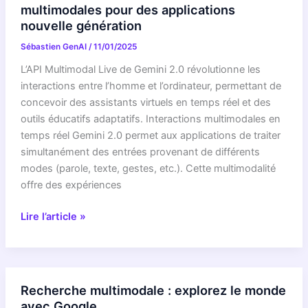
applications
multimodales pour des applications
avec
nouvelle génération
des
Sébastien GenAI
/
11/01/2025
interactions
multimodales
L’API Multimodal Live de Gemini 2.0 révolutionne les
en
interactions entre l’homme et l’ordinateur, permettant de
temps
concevoir des assistants virtuels en temps réel et des
réel
outils éducatifs adaptatifs. Interactions multimodales en
temps réel Gemini 2.0 permet aux applications de traiter
simultanément des entrées provenant de différents
modes (parole, texte, gestes, etc.). Cette multimodalité
offre des expériences
Découvrez
Lire l’article »
Gemini
2.0
:
Des
Recherche multimodale : explorez le monde
interactions
avec Google