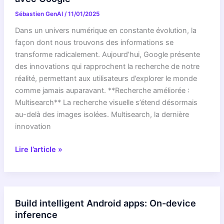
multimodales
Sébastien GenAI
/
11/01/2025
pour
des
Dans un univers numérique en constante évolution, la
applications
façon dont nous trouvons des informations se
nouvelle
transforme radicalement. Aujourd’hui, Google présente
génération
des innovations qui rapprochent la recherche de notre
réalité, permettant aux utilisateurs d’explorer le monde
comme jamais auparavant. **Recherche améliorée :
Multisearch** La recherche visuelle s’étend désormais
au-delà des images isolées. Multisearch, la dernière
innovation
Recherche
Lire l’article »
multimodale
:
explorez
le
Build intelligent Android apps: On-device
monde
inference
avec