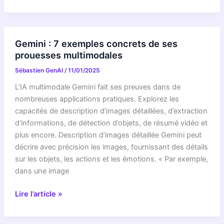
CHOC
:
Google
propulse
Gemini : 7 exemples concrets de ses
l’IA
prouesses multimodales
vers
Sébastien GenAI
/
11/01/2025
un
futur
L’IA multimodale Gemini fait ses preuves dans de
inédit
nombreuses applications pratiques. Explorez les
avec
capacités de description d’images détaillées, d’extraction
Gemini
d’informations, de détection d’objets, de résumé vidéo et
Embedding
plus encore. Description d’images détaillée Gemini peut
2
décrire avec précision les images, fournissant des détails
!
sur les objets, les actions et les émotions. « Par exemple,
Ce
dans une image
que
personne
Gemini
Lire l’article »
ne
:
vous
7