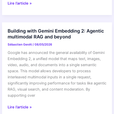
Gemini
Lire l’article »
API
File
Search
is
Building with Gemini Embedding 2: Agentic
now
multimodal RAG and beyond
multimodal:
Sébastien GenAI
/
08/05/2026
build
efficient,
Google has announced the general availability of Gemini
verifiable
Embedding 2, a unified model that maps text, images,
RAG
video, audio, and documents into a single semantic
space. This model allows developers to process
interleaved multimodal inputs in a single request,
significantly improving performance for tasks like agentic
RAG, visual search, and content moderation. By
supporting over
Building
Lire l’article »
with