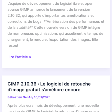
les
L’équipe de développement du logiciel libre et open
pros
source GIMP annonce le lancement de la version
de
2.10.32, qui apporte d’importantes améliorations et
la
corrections de bugs. **Amélioration des performances et
retouche
de la stabilité** Cette nouvelle version de GIMP intègre
de nombreuses optimisations qui accélèrent le temps de
chargement, le rendu et l’exportation des images. Elle
résout
GIMP
Lire l’article »
2.10.32
:
Une
mise
GIMP 2.10.36 : Le logiciel de retouche
à
d’image gratuit s’améliore encore
jour
Sébastien GenAI
/
10/01/2025
majeure
pour
Après plusieurs mois de développement, une nouvelle
le
version de GIMP, le logiciel de retouche d’image open-