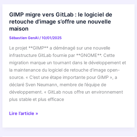
Ce
Que
GIMP migre vers GitLab : le logiciel de
GIMP
retouche d’image s’offre une nouvelle
Prépare
maison
Pour
Sébastien GenAI
/
10/01/2025
2026
Va
Le projet **GIMP** a déménagé sur une nouvelle
Réinventer
infrastructure GitLab fournie par **GNOME**. Cette
La
migration marque un tournant dans le développement et
Retouche
la maintenance du logiciel de retouche d’image open-
Photo
source. « C’est une étape importante pour GIMP », a
!
déclaré Sven Neumann, membre de l’équipe de
développement. « GitLab nous offre un environnement
plus stable et plus efficace
GIMP
Lire l’article »
migre
vers
GitLab