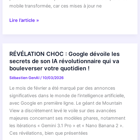
croire
mobile transformée, car ces mises à jour ne
vos
RÉVÉLATION
Lire l’article »
yeux
CHOC
!
:
Le
« Pixel
RÉVÉLATION CHOC : Google dévoile les
Drop »
secrets de son IA révolutionnaire qui va
de
bouleverser votre quotidien !
Mars
Sébastien GenAI
/
10/03/2026
va
changer
Le mois de février a été marqué par des annonces
votre
significatives dans le monde de l’intelligence artificielle,
rapport
avec Google en première ligne. Le géant de Mountain
à
View a discrètement levé le voile sur des avancées
l’IA
majeures concernant ses modèles phares, notamment
et
les itérations « Gemini 3.1 Pro » et « Nano Banana 2 ».
la
Ces révélations, bien que présentées
personnalisation