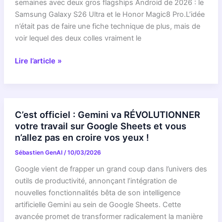
semaines avec deux gros flagships Android de 2026 : le
Samsung Galaxy S26 Ultra et le Honor Magic8 Pro.L’idée
n’était pas de faire une fiche technique de plus, mais de
voir lequel des deux colles vraiment le
Samsung
Lire l’article »
Galaxy
S26
Ultra
vs
C’est officiel : Gemini va RÉVOLUTIONNER
Honor
votre travail sur Google Sheets et vous
Magic8
n’allez pas en croire vos yeux !
Pro
Sébastien GenAI
/
10/03/2026
:
mon
Google vient de frapper un grand coup dans l’univers des
ressenti
outils de productivité, annonçant l’intégration de
en
nouvelles fonctionnalités bêta de son intelligence
tant
artificielle Gemini au sein de Google Sheets. Cette
que
avancée promet de transformer radicalement la manière