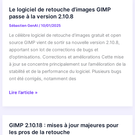
:
Le logiciel de retouche d’images GIMP
le
passe à la version 2.10.8
logiciel
Sébastien GenAI
/
10/01/2025
de
retouche
Le célèbre logiciel de retouche d’images gratuit et open
d’image
source GIMP vient de sortir sa nouvelle version 2.10.8,
s’offre
apportant son lot de corrections de bugs et
une
d’optimisations. Corrections et améliorations Cette mise
nouvelle
à jour se concentre principalement sur l’amélioration de la
maison
stabilité et de la performance du logiciel. Plusieurs bugs
ont été corrigés, notamment des
Le
Lire l’article »
logiciel
de
retouche
d’images
GIMP 2.10.18 : mises à jour majeures pour
GIMP
les pros de la retouche