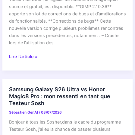
logiciel
source et gratuit, est disponible. **GIMP 2.10.36**
de
apporte son lot de corrections de bugs et d’améliorations
retouche
de fonctionnalités. **Corrections de bugs** Cette
nouvelle version corrige plusieurs problèmes rencontrés
dans les versions précédentes, notamment : – Crashs
lors de l’utilisation des
GIMP
Lire l’article »
2.10.36
:
Le
logiciel
Samsung Galaxy S26 Ultra vs Honor
de
Magic8 Pro : mon ressenti en tant que
retouche
Testeur Sosh
d’image
Sébastien GenAI
/
08/07/2026
gratuit
s’améliore
Bonjour à tous les Sosher,dans le cadre du programme
encore
Testeur Sosh, j’ai eu la chance de passer plusieurs