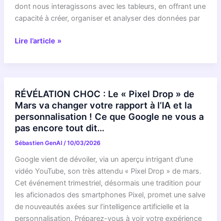
Testeur
dont nous interagissons avec les tableurs, en offrant une
Sosh
capacité à créer, organiser et analyser des données par
C’est
Lire l’article »
officiel
:
Gemini
va
RÉVÉLATION CHOC : Le « Pixel Drop » de
RÉVOLUTIONNER
Mars va changer votre rapport à l’IA et la
votre
personnalisation ! Ce que Google ne vous a
travail
pas encore tout dit…
sur
Sébastien GenAI
/
10/03/2026
Google
Sheets
Google vient de dévoiler, via un aperçu intrigant d’une
et
vidéo YouTube, son très attendu « Pixel Drop » de mars.
vous
Cet événement trimestriel, désormais une tradition pour
n’allez
les aficionados des smartphones Pixel, promet une salve
pas
de nouveautés axées sur l’intelligence artificielle et la
en
personnalisation. Préparez-vous à voir votre expérience