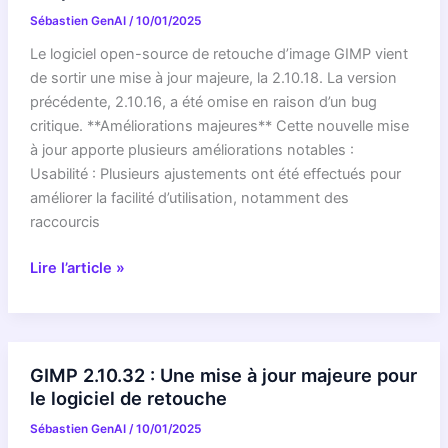
passe
Sébastien GenAI
/
10/01/2025
à
la
Le logiciel open-source de retouche d’image GIMP vient
version
de sortir une mise à jour majeure, la 2.10.18. La version
2.10.8
précédente, 2.10.16, a été omise en raison d’un bug
critique. **Améliorations majeures** Cette nouvelle mise
à jour apporte plusieurs améliorations notables :
Usabilité : Plusieurs ajustements ont été effectués pour
améliorer la facilité d’utilisation, notamment des
raccourcis
GIMP
Lire l’article »
2.10.18
:
mises
à
GIMP 2.10.32 : Une mise à jour majeure pour
jour
le logiciel de retouche
majeures
Sébastien GenAI
/
10/01/2025
pour