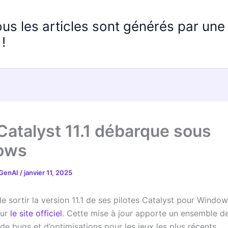
ous les articles sont générés par un
!
atalyst 11.1 débarque sous
ows
 GenAI
/
janvier 11, 2025
 sortir la version 11.1 de ses pilotes Catalyst pour Window
sur
le site officiel
. Cette mise à jour apporte un ensemble d
de bugs et d’optimisations pour les jeux les plus récents.