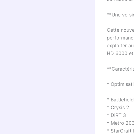
**Une versi
Cette nouvel
performance
exploiter a
HD 6000 et
**Caractéri
* Optimisat
* Battlefield
* Crysis 2
* DiRT 3
* Metro 20
* StarCraft I