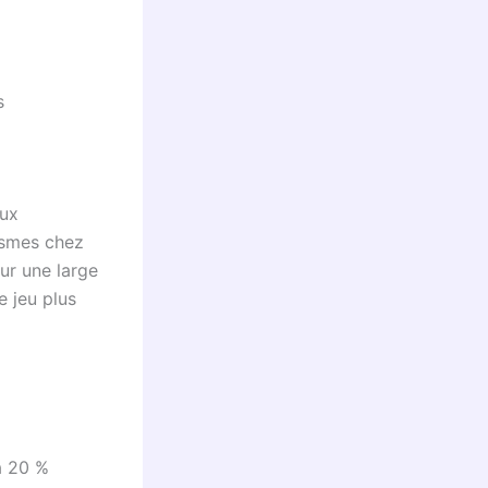
s
aux
ismes chez
ur une large
e jeu plus
à 20 %