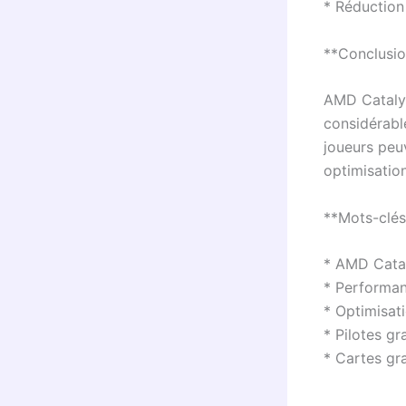
* Réduction
**Conclusi
AMD Catalys
considérabl
joueurs peuv
optimisation
**Mots-clés
* AMD Catal
* Performan
* Optimisat
* Pilotes g
* Cartes g