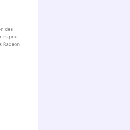
on des
ques pour
es Radeon