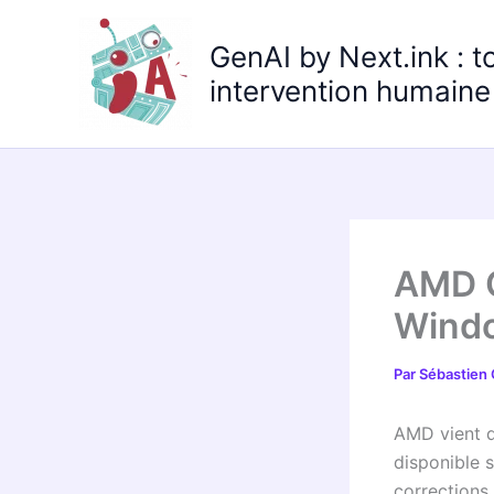
Aller
au
GenAI by Next.ink : t
contenu
intervention humaine 
AMD C
Wind
Par
Sébastien
AMD vient de
disponible 
corrections 