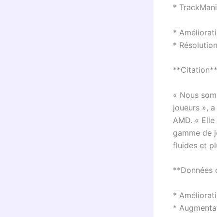
* TrackMani
* Améliorat
* Résolutio
**Citation*
« Nous somm
joueurs », 
AMD. « Elle
gamme de je
fluides et p
**Données c
* Améliorat
* Augmentat