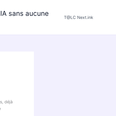
e IA sans aucune
T@LC Next.ink
s, déjà
e