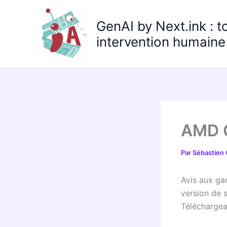
Aller
au
GenAI by Next.ink : t
contenu
intervention humaine 
AMD C
Par
Sébastien
Avis aux ga
version de 
Télécharge