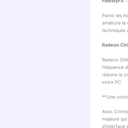
FidelityFX 
Parmi les n
améliore la 
techniques a
Radeon Chil
Radeon Chil
fréquence d
réduire la 
votre PC.
**Une concl
Avec Crimso
majeure qui
d’interface 