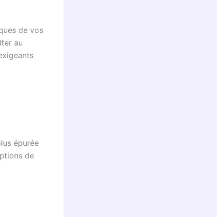
iques de vos
iter au
exigeants
plus épurée
options de