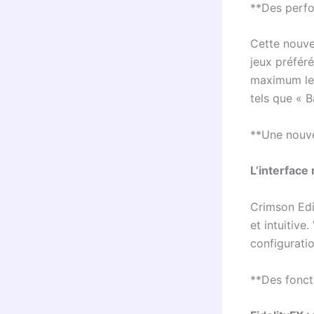
**Des perf
Cette nouve
jeux préféré
maximum les
tels que « 
**Une nouve
L’interface
Crimson Edit
et intuitiv
configuratio
**Des foncti