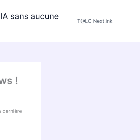
e IA sans aucune
T@LC Next.ink
ws !
a dernière