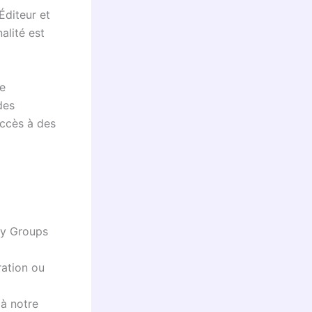
Éditeur et
alité est
le
des
accès à des
ty Groups
ration ou
à notre