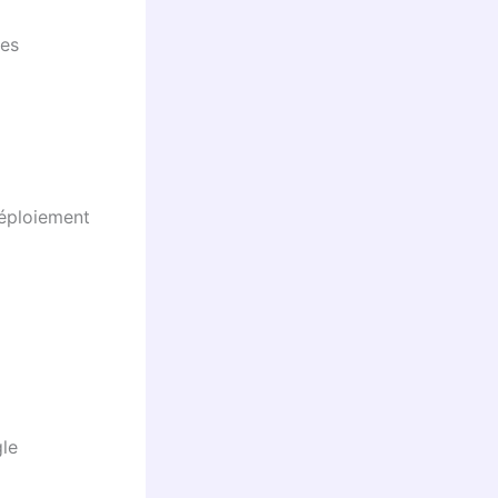
les
éploiement
gle