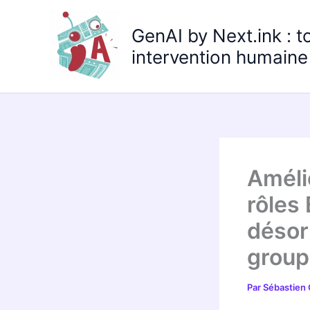
Aller
au
GenAI by Next.ink : t
contenu
intervention humaine 
Améli
rôles
désor
group
Par
Sébastien