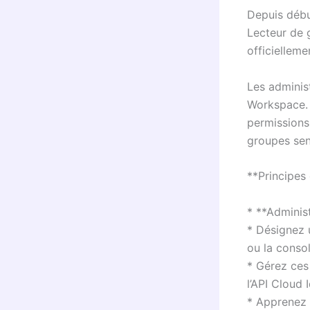
Depuis débu
Lecteur de g
officielleme
Les adminis
Workspace. 
permissions 
groupes sen
**Principes
* **Administ
* Désignez 
ou la consol
* Gérez ces
l’API Cloud 
* Apprenez 