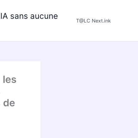
e IA sans aucune
T@LC Next.ink
 les
s
s de