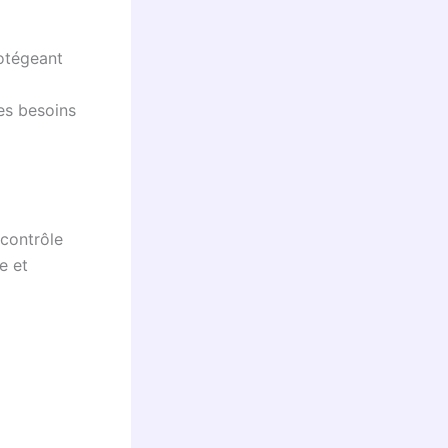
rotégeant
les besoins
 contrôle
e et