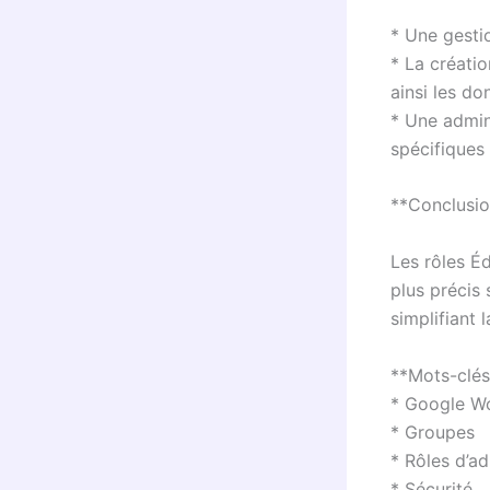
* Une gestio
* La créatio
ainsi les do
* Une admini
spécifiques 
**Conclusi
Les rôles É
plus précis
simplifiant 
**Mots-clés
* Google W
* Groupes
* Rôles d’ad
* Sécurité