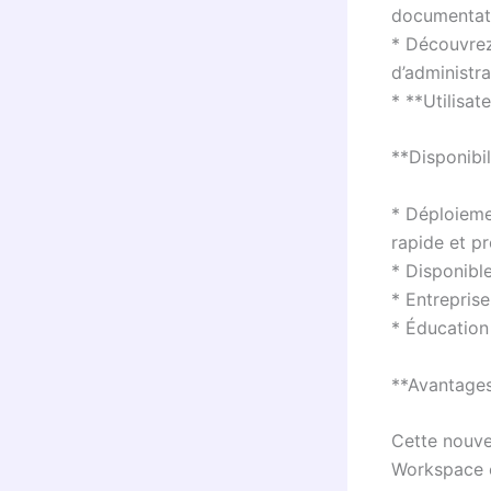
documentati
* Découvrez 
d’administra
* **Utilisat
**Disponibil
* Déploieme
rapide et p
* Disponibl
* Entrepris
* Éducation
**Avantage
Cette nouve
Workspace e