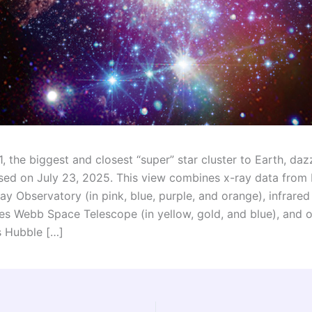
, the biggest and closest “super” star cluster to Earth, dazz
sed on July 23, 2025. This view combines x-ray data from
ay Observatory (in pink, blue, purple, and orange), infrare
s Webb Space Telescope (in yellow, gold, and blue), and o
 Hubble […]