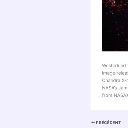
Westerlund 1
image relea
Chandra X-r
NASA’s Jame
from NASA’s
PRÉCÉDENT