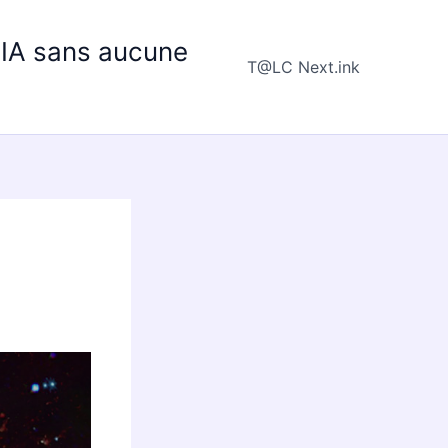
e IA sans aucune
T@LC Next.ink