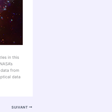
les in this
 NASA’s
d data from
ptical data
SUIVANT