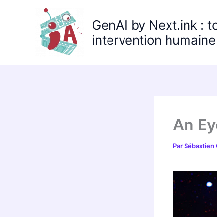
Aller
au
GenAI by Next.ink : t
contenu
intervention humaine 
An Ey
Par
Sébastien