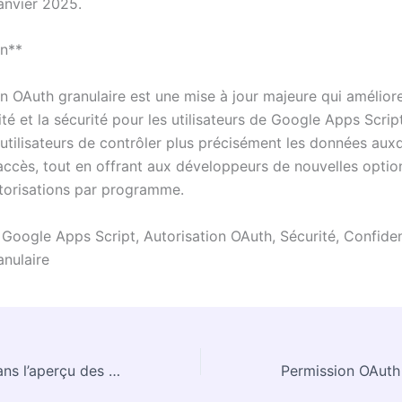
anvier 2025.
on**
on OAuth granulaire est une mise à jour majeure qui améliore
ité et la sécurité pour les utilisateurs de Google Apps Script
utilisateurs de contrôler plus précisément les données auxq
 accès, tout en offrant aux développeurs de nouvelles optio
utorisations par programme.
:
Google Apps Script, Autorisation OAuth, Sécurité, Confident
anulaire
Gemini s’invite dans l’aperçu des fichiers PDF de Google Drive !