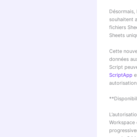
Désormais, l
souhaitent 
fichiers She
Sheets uniq
Cette nouvel
données aux
Script peuv
ScriptApp
e
autorisatio
**Disponibil
L’autorisati
Workspace e
progressive