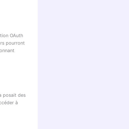
ation OAuth
urs pourront
donnant
a posait des
accéder à