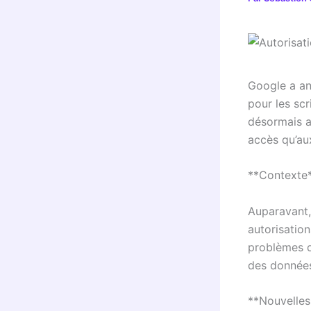
Google a an
pour les scr
désormais a
accès qu’au
**Contexte
Auparavant, 
autorisatio
problèmes de
des données 
**Nouvelles