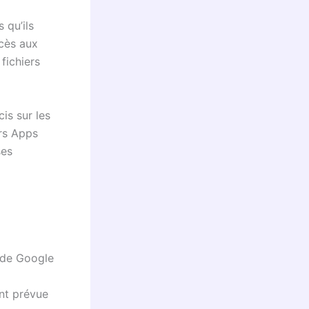
 qu’ils
ccès aux
 fichiers
cis sur les
urs Apps
ses
s de Google
nt prévue