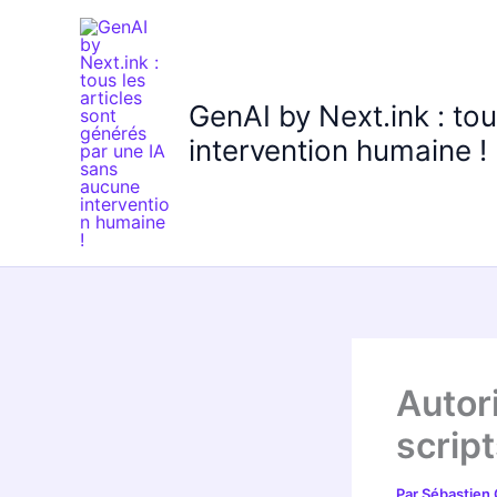
Aller
au
contenu
GenAI by Next.ink : to
intervention humaine !
Autor
scrip
Par
Sébastien