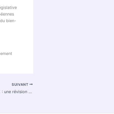
gislative
opéennes
 du bien-
rlement
SUIVANT
Animalerie de l’UE : une révision promise