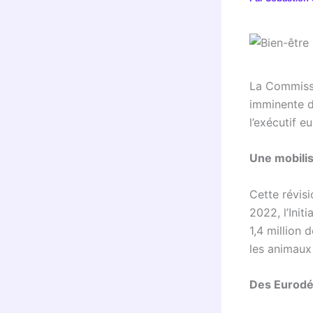
La Commissi
imminente de
l’exécutif e
Une mobili
Cette révis
2022, l’Init
1,4 million 
les animaux
Des Eurodé