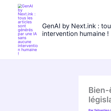
Aller
au
contenu
GenAI by Next.ink : to
intervention humaine !
Bien-ê
légis
Par
Sébastien