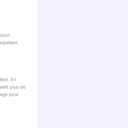
ision
erpellent
dent. En
eilli plus de
cage pour