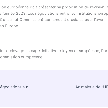
on européenne doit présenter sa proposition de révision lé
 de l’année 2023. Les négociations entre les institutions eur
 Conseil et Commission) s’annoncent cruciales pour l’avenir
 en Europe.
nimal, élevage en cage, Initiative citoyenne européenne, Pa
Commission européenne
L’UE bloque les négociations sur le mécanisme transfrontalier : le Parlement demande des éclaircissements