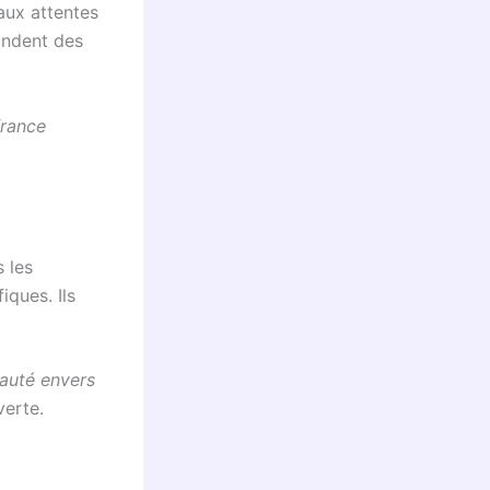
aux attentes
andent des
france
 les
iques. Ils
uauté envers
verte.