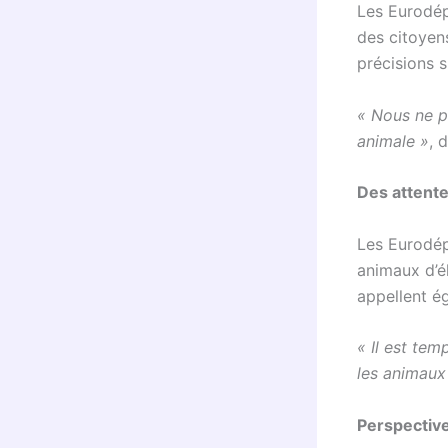
Les Eurodép
des citoyen
précisions s
« Nous ne p
animale »
, 
Des attent
Les Eurodép
animaux d’él
appellent é
« Il est tem
les animaux
Perspective