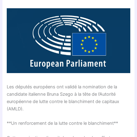
Les députés européens ont validé la nomination de la
candidate italienne Bruna Szego à la tête de l’Autorité
européenne de lutte contre le blanchiment de capitaux
(AMLD).
**Un renforcement de la lutte contre le blanchiment**