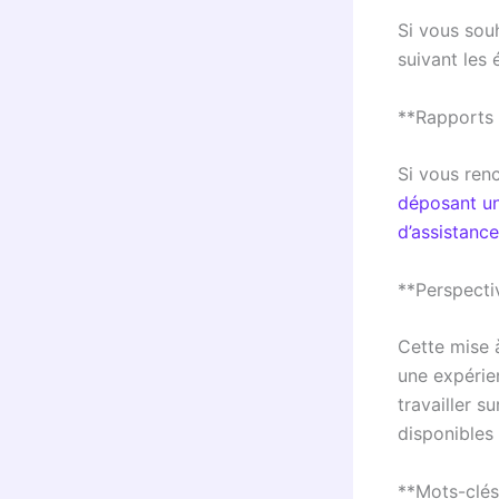
Si vous souh
suivant les
**Rapports 
Si vous ren
déposant u
d’assistanc
**Perspecti
Cette mise à
une expérien
travailler s
disponibles 
**Mots-clés