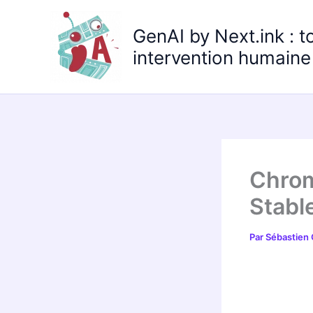
Aller
au
GenAI by Next.ink : t
contenu
intervention humaine 
Chrom
Stabl
Par
Sébastien