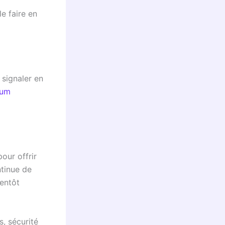
e faire en
 signaler en
rum
our offrir
ntinue de
ientôt
, sécurité