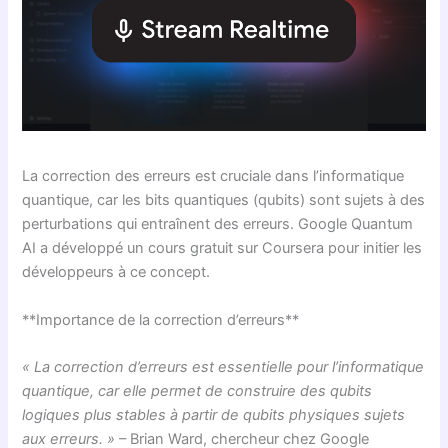
La correction des erreurs est cruciale dans l’informatique
quantique, car les bits quantiques (qubits) sont sujets à des
perturbations qui entraînent des erreurs. Google Quantum
AI a développé un cours gratuit sur Coursera pour initier les
développeurs à ce concept.
**Importance de la correction d’erreurs**
« La correction d’erreurs est essentielle pour l’informatique
quantique, car elle permet de construire des qubits
logiques plus stables à partir de qubits physiques sujets
aux erreurs. »
– Brian Ward, chercheur chez Google