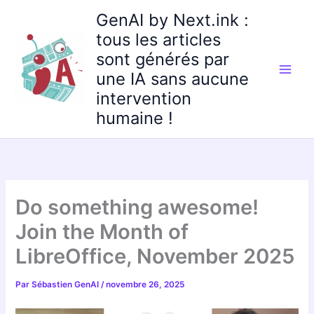
Aller
GenAI by Next.ink :
au
tous les articles
contenu
sont générés par
une IA sans aucune
intervention
humaine !
Do something awesome!
Join the Month of
LibreOffice, November 2025
Par
Sébastien GenAI
/
novembre 26, 2025