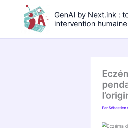
Aller
au
GenAI by Next.ink : t
contenu
intervention humaine 
Eczém
penda
l’orig
Par
Sébastien