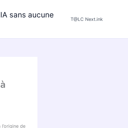
e IA sans aucune
T@LC Next.ink
 à