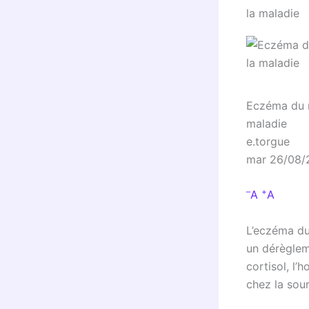
Eczéma du no
maladie
e.torgue
mar 26/08/2
–
+
A
A
L’eczéma du 
un dérèglem
cortisol, l
chez la sour