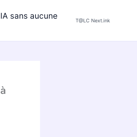
e IA sans aucune
T@LC Next.ink
 à