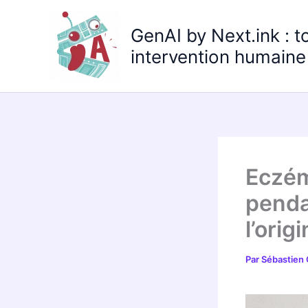
Aller
au
GenAI by Next.ink : t
contenu
intervention humaine 
Eczém
penda
l’orig
Par
Sébastien