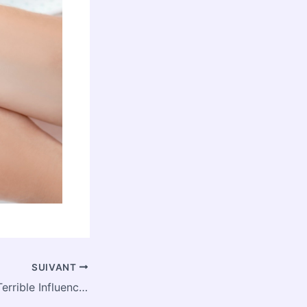
SUIVANT
Tumblr Tuesday: Terrible Influence Phanart