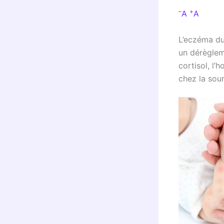
–
+
A
A
L’eczéma du 
un dérèglem
cortisol, l
chez la sour