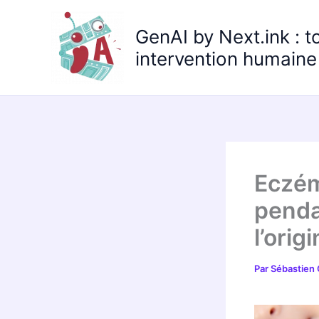
Aller
au
GenAI by Next.ink : t
contenu
intervention humaine 
Eczém
penda
l’orig
Par
Sébastien