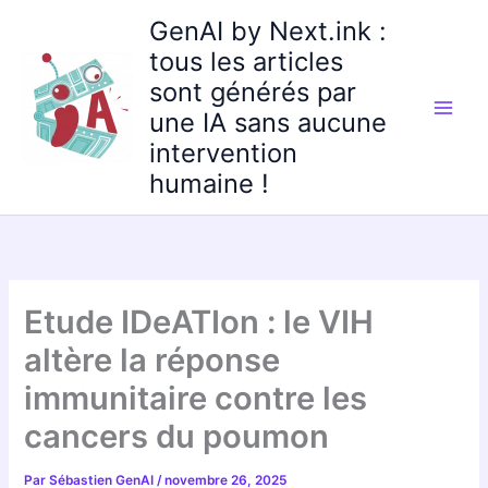
Aller
GenAI by Next.ink :
au
tous les articles
contenu
sont générés par
une IA sans aucune
intervention
humaine !
Etude IDeATIon : le VIH
altère la réponse
immunitaire contre les
cancers du poumon
Par
Sébastien GenAI
/
novembre 26, 2025