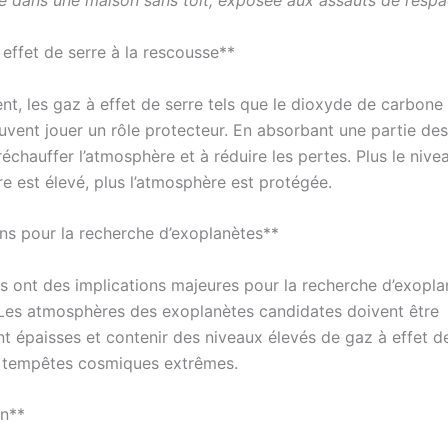
 dans une maison sans toit, exposée aux assauts de l’espa
effet de serre à la rescousse**
t, les gaz à effet de serre tels que le dioxyde de carbone 
vent jouer un rôle protecteur. En absorbant une partie des
 réchauffer l’atmosphère et à réduire les pertes. Plus le niv
re est élevé, plus l’atmosphère est protégée.
ons pour la recherche d’exoplanètes**
ts ont des implications majeures pour la recherche d’exopla
 Les atmosphères des exoplanètes candidates doivent être
t épaisses et contenir des niveaux élevés de gaz à effet d
x tempêtes cosmiques extrêmes.
on**