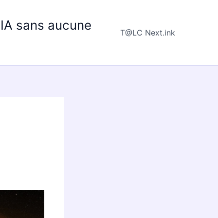
e IA sans aucune
T@LC Next.ink