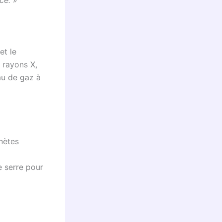
ce. »
et le
 rayons X,
eau de gaz à
nètes
e serre pour