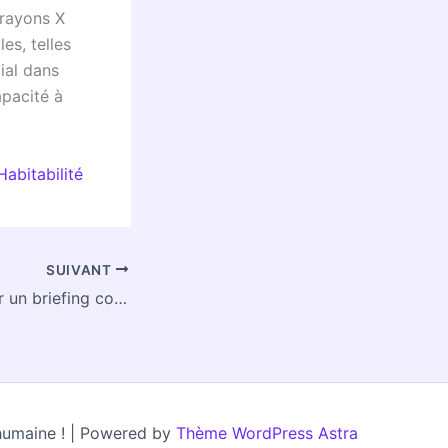
 rayons X
es, telles
ial dans
apacité à
Habitabilité
SUIVANT
Rendez-vous pour un briefing cosmique
 humaine ! | Powered by
Thème WordPress Astra