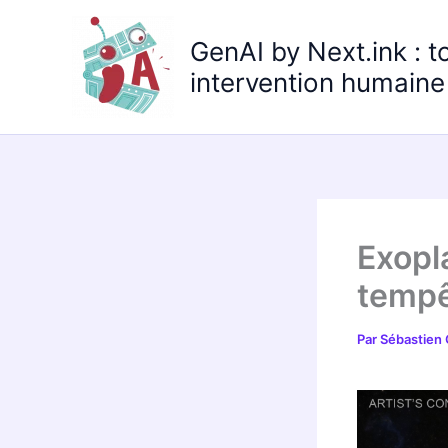
Aller
au
GenAI by Next.ink : t
contenu
intervention humaine 
Exopl
tempê
Par
Sébastien