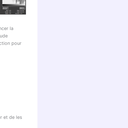
ncer la
tude
uction pour
r et de les