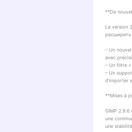
**De nouvell
La version 2
расширить le
– Un nouvel
avec précis
– Un filtre 
– Un suppor
d’importer e
**Mises à jo
GIMP 2.9.6 m
une communa
une stabili