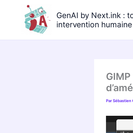
Aller
au
GenAI by Next.ink : t
contenu
intervention humaine 
GIMP 
d’amé
Par
Sébastien