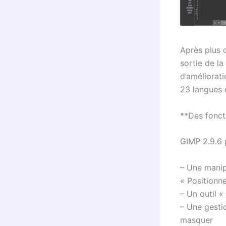
Après plus 
sortie de la
d’améliorati
23 langues 
**Des fonct
GIMP 2.9.6 
– Une manip
« Positionn
– Un outil «
– Une gestio
masquer