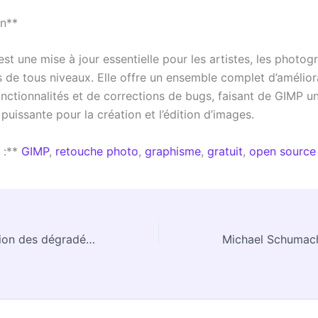
on**
st une mise à jour essentielle pour les artistes, les photog
 de tous niveaux. Elle offre un ensemble complet d’amélior
onctionnalités et de corrections de bugs, faisant de GIMP u
puissante pour la création et l’édition d’images.
 :**
GIMP
,
retouche photo
,
graphisme
,
gratuit
,
open source
GIMP 2.9.8 : Édition des dégradés et stabilité améliorée