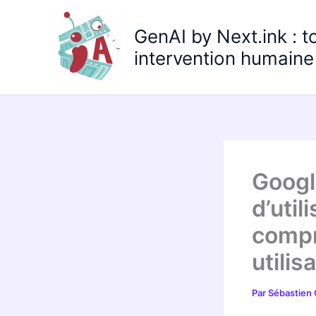
Aller
au
GenAI by Next.ink : t
contenu
intervention humaine 
Googl
d’util
compr
utilis
Par
Sébastien