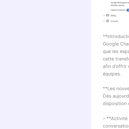
**Introduct
Google Chat
que les esp
cette trans
afin d’offri
équipes.
**Les nouv
Dès aujourd
disposition
– **Activité
conversatio