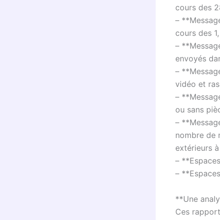
cours des 28
– **Message
cours des 1,
– **Message
envoyés dan
– **Message
vidéo et ra
– **Message
ou sans pièc
– **Message
nombre de m
extérieurs à
– **Espaces 
– **Espaces
**Une analy
Ces rapport