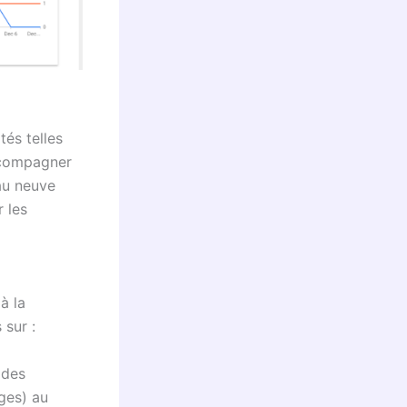
és telles
ccompagner
eau neuve
r les
à la
 sur :
 des
ges) au