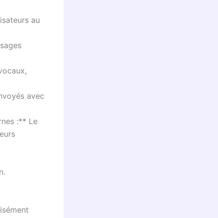
isateurs au
ssages
vocaux,
envoyés avec
nes :** Le
eurs
n.
cisément