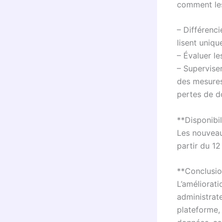
comment les
– Différenci
lisent uniq
– Évaluer le
– Superviser
des mesures
pertes de d
**Disponibil
Les nouveau
partir du 12
**Conclusi
L’améliorati
administrat
plateforme, 