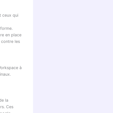
nt ceux qui
eforme.
tre en place
contre les
Workspace à
inaux.
de la
urs. Ces