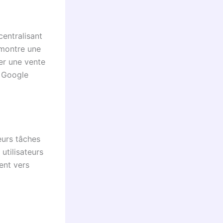
centralisant
e montre une
er une vente
s Google
eurs tâches
utilisateurs
ent vers