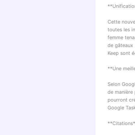
**Unificati
Cette nouvel
toutes les i
femme tenan
de gâteaux 
Keep sont é
**Une meill
Selon Google
de manière p
pourront cr
Google Task
**Citations