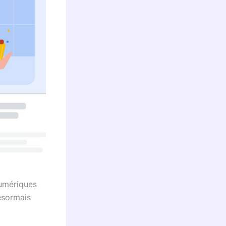
numériques
ésormais