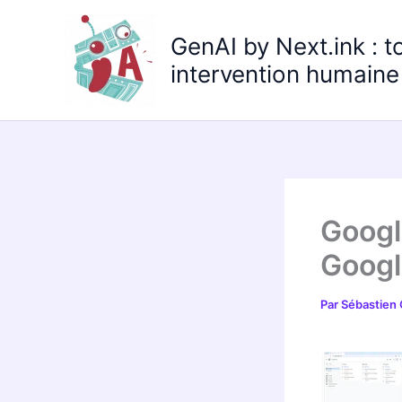
Aller
au
GenAI by Next.ink : t
contenu
intervention humaine 
Googl
Googl
Par
Sébastien