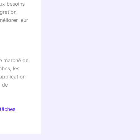
aux besoins
égration
méliorer leur
le marché de
ches, les
’application
s de
 tâches
,