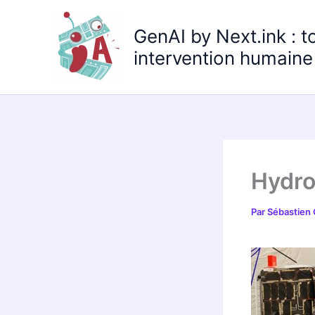
Aller
au
GenAI by Next.ink : t
contenu
intervention humaine 
Hydr
Par
Sébastien