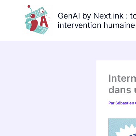
Aller
au
GenAI by Next.ink : t
contenu
intervention humaine 
Intern
dans 
Par
Sébastien