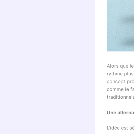
Alors que l
rythme plus 
concept prô
comme le fa
traditionnels
Une alterna
L’idée est s