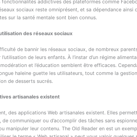
 fonctionnalités addictives des plateformes comme Faceb
éseaux sociaux reste omniprésent, et sa dépendance ainsi 
tes sur la santé mentale sont bien connus.
’utilisation des réseaux sociaux
fficulté de bannir les réseaux sociaux, de nombreux parents
 l’utilisation de leurs enfants. À l’instar d’un régime alimenta
a modération et l’éducation semblent être efficaces. Cepend
longue haleine guette les utilisateurs, tout comme la gestion
n de desserts sucrés.
tives artisanales existent
t, des applications Web artisanales existent. Elles permet
, de communiquer ou d’accomplir des tâches sans espionne
s ou manipuler leur contenu. The Old Reader en est un exemp
tiliser le terme « Web artisanal » peut vous valoir quelques