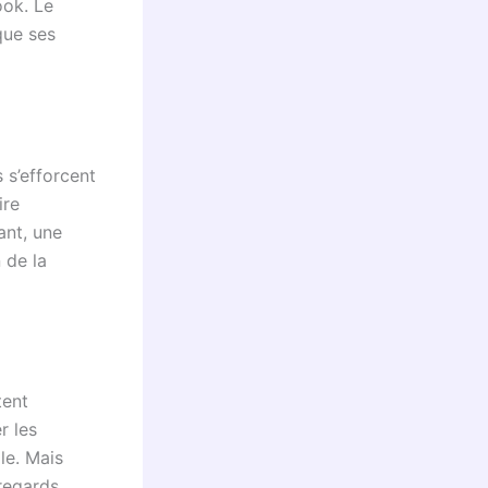
ook. Le
que ses
 s’efforcent
ire
ant, une
 de la
tent
r les
le. Mais
 regards