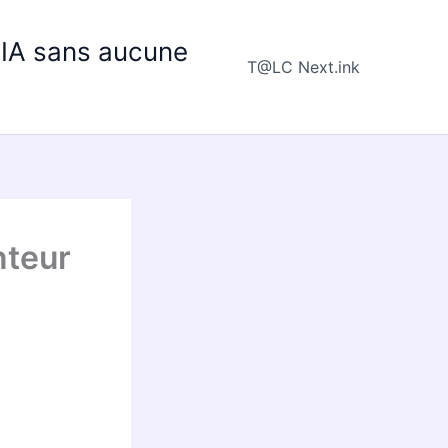
e IA sans aucune
T@LC Next.ink
nteur