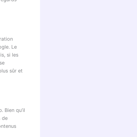
ration
gle. Le
, si les
se
plus sûr et
. Bien qu’il
s de
ontenus