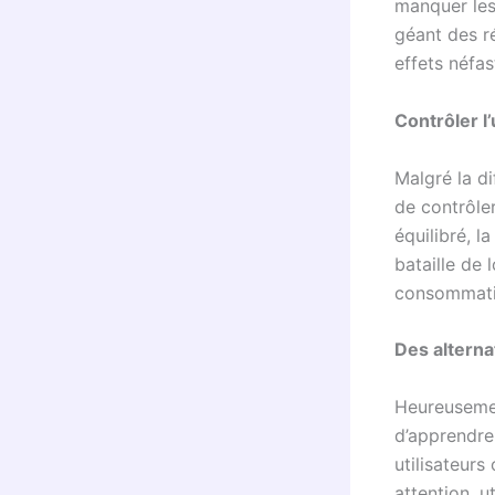
manquer les
géant des r
effets néfas
Contrôler l
Malgré la di
de contrôler
équilibré, l
bataille de 
consommatio
Des alterna
Heureusemen
d’apprendre
utilisateur
attention, u