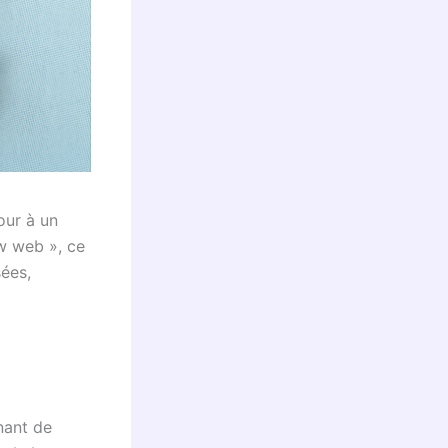
our à un
ow web », ce
ées,
nant de