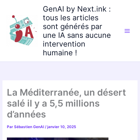
Aller
GenAI by Next.ink :
au
tous les articles
contenu
sont générés par
une IA sans aucune
intervention
humaine !
La Méditerranée, un désert
salé il y a 5,5 millions
d’années
Par
Sébastien GenAI
/
janvier 10, 2025