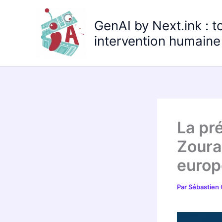
Aller
au
GenAI by Next.ink : t
contenu
intervention humaine 
La pr
Zoura
euro
Par
Sébastien