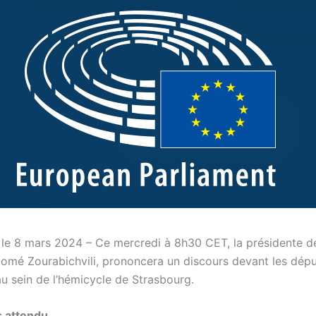
 le 8 mars 2024 – Ce mercredi à 8h30 CET, la présidente de
lomé Zourabichvili, prononcera un discours devant les dép
u sein de l’hémicycle de Strasbourg.
s attendu