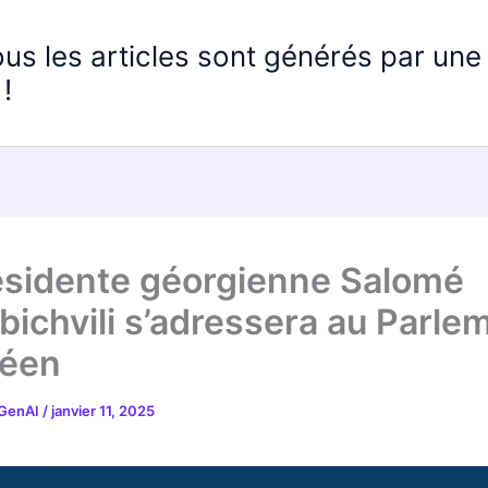
ous les articles sont générés par un
!
ésidente géorgienne Salomé
bichvili s’adressera au Parle
péen
 GenAI
/
janvier 11, 2025