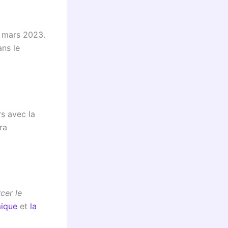
 mars 2023.
ns le
s avec la
ra
cer le
mique
et
la