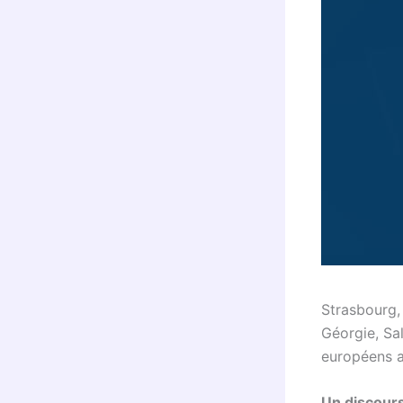
Strasbourg,
Géorgie, Sa
européens a
Un discour