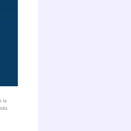
 la
utés