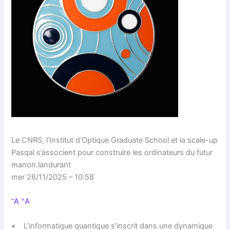
Le CNRS, l’Institut d’Optique Graduate School et la scale-up
Pasqal s’associent pour construire les ordinateurs du futur
manon.landurant
mer 26/11/2025 – 10:58
–
+
A
A
• L’informatique quantique s’inscrit dans une dynamique