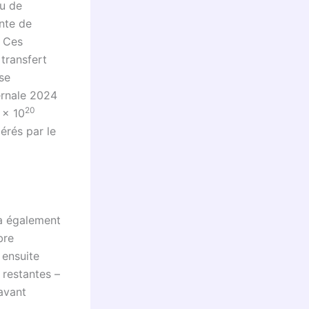
au de
nte de
. Ces
transfert
se
ernale 2024
20
 x 10
érés par le
 a également
bre
 ensuite
 restantes –
 avant