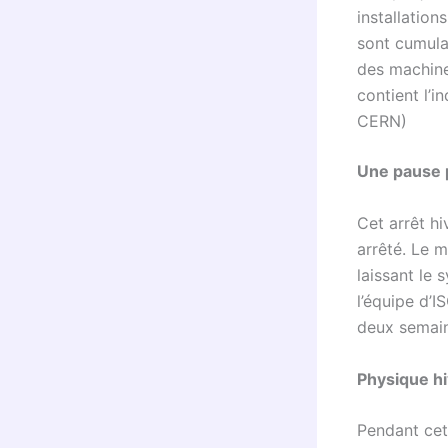
installation
sont cumulat
des machine
contient l’i
CERN)
Une pause 
Cet arrêt h
arrêté. Le 
laissant le
l’équipe d’
deux semain
Physique h
Pendant cet