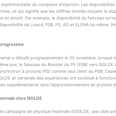
s expérimentales du complexe d’injection. Les disponibilités
ives, ce qui signifie que les chiffres donnés incluent la disp
s en amont. Par exemple, la disponibilité du faisceau sort
ndisponibilité de Linac4, PSB, PS, AD et ELENA lui-même. (I
progressive
ivernal a débuté progressivement le 25 novembre, lorsque l
même jour, le faisceau du Booster du PS (PSB) vers ISOLDE a
 synchrotron à protons (PS) comme seul client du PSB. Cepe
ISOLDE et certaines des expériences ont continué à fonctio
es supplémentaires sans l’approvisionnement en protons d
ivernale chez ISOLDE
te campagne de physique hivernale d’ISOLDE, une cible pré