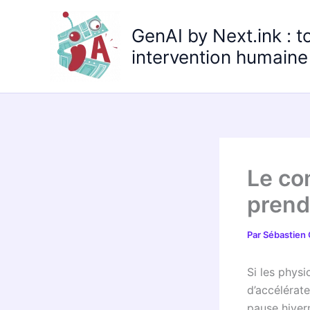
Aller
au
GenAI by Next.ink : t
contenu
intervention humaine 
Le co
prend
Par
Sébastien
Si les phys
d’accélérat
pause hiver