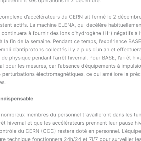
omplètement ses opérations le 2 décembre.
 complexe d’accélérateurs du CERN ait fermé le 2 décembre
stent actifs. La machine ELENA, qui décélère habituellemen
 continuera à fournir des ions d’hydrogène (H⁻) négatifs à 
à la fin de la semaine. Pendant ce temps, l’expérience BASE
mpli d’antiprotons collectés il y a plus d’un an et effectuer
de physique pendant l’arrêt hivernal. Pour BASE, l’arrêt hive
l pour les mesures, car l’absence d’équipements à impulsion
e perturbations électromagnétiques, ce qui améliore la préc
es.
indispensable
 nombreux membres du personnel travailleront dans les tun
rêt hivernal et que les accélérateurs prennent leur pause hiv
ontrôle du CERN (CCC) restera doté en personnel. L’équip
ture technique fonctionnera 24h/24 et 7j/7 pour surveiller l