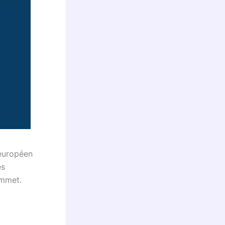
 européen
és
ommet.