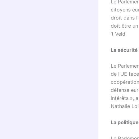
Le Parlemen
citoyens eu
droit dans l
doit être un
‘t Veld.
La sécurité
Le Parlemen
de l’UE fac
coopération
défense eur
intérêts », 
Nathalie Lo
La politiqu
Le Parlemen