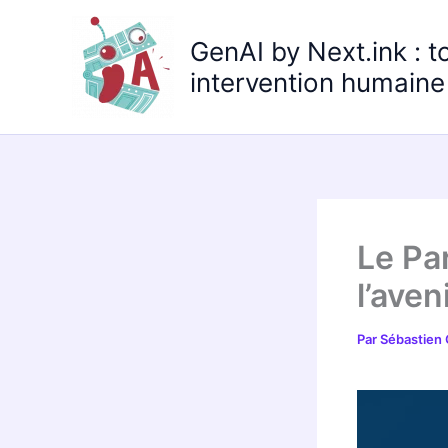
Aller
au
GenAI by Next.ink : t
contenu
intervention humaine 
Le Pa
l’aven
Par
Sébastien