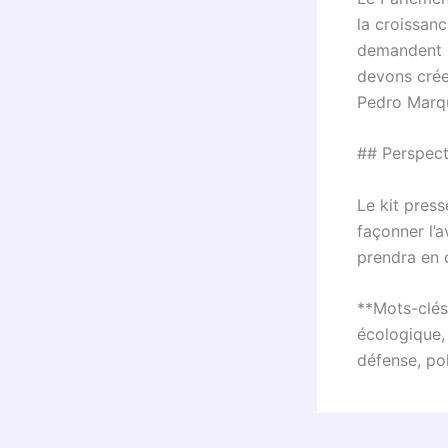
la croissan
demandent u
devons créer
Pedro Marq
## Perspect
Le kit pres
façonner l’
prendra en 
**Mots-clés
écologique,
défense, po