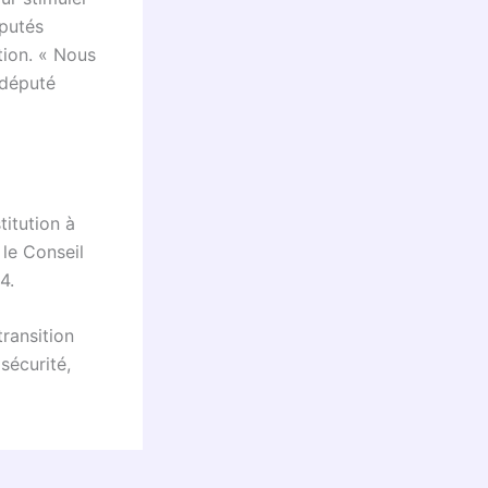
éputés
tion. « Nous
odéputé
itution à
le Conseil
4.
ransition
sécurité,