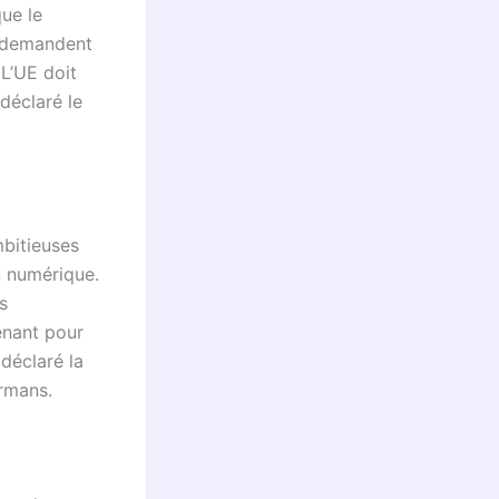
que le
s demandent
 L’UE doit
 déclaré le
bitieuses
n numérique.
s
enant pour
déclaré la
rmans.