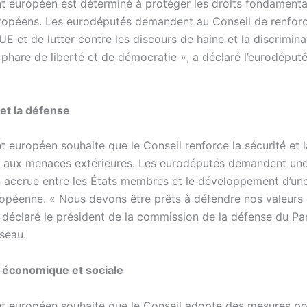
t européen est déterminé à protéger les droits fondament
ropéens. Les eurodéputés demandent au Conseil de renforce
’UE et de lutter contre les discours de haine et la discrimina
 phare de liberté et de démocratie », a déclaré l’eurodéput
 et la défense
t européen souhaite que le Conseil renforce la sécurité et 
e aux menaces extérieures. Les eurodéputés demandent un
 accrue entre les États membres et le développement d’un
opéenne. « Nous devons être prêts à défendre nos valeurs 
a déclaré le président de la commission de la défense du Pa
iseau.
e économique et sociale
t européen souhaite que le Conseil adopte des mesures po