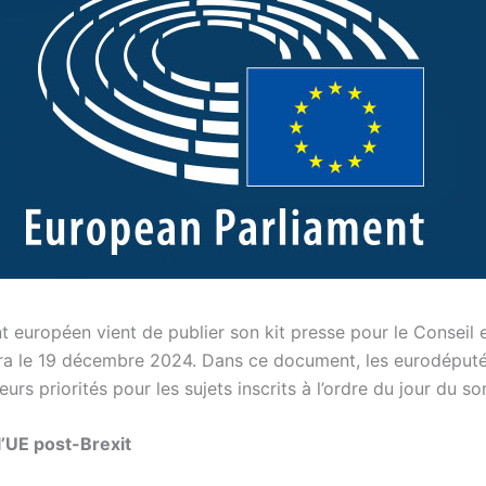
t européen vient de publier son kit presse pour le Conseil
dra le 19 décembre 2024. Dans ce document, les eurodéput
eurs priorités pour les sujets inscrits à l’ordre du jour du s
l’UE post-Brexit