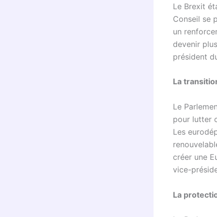
Le Brexit é
Conseil se 
un renforcem
devenir plus
président d
La transiti
Le Parlemen
pour lutter
Les eurodép
renouvelabl
créer une Eu
vice-présid
La protecti