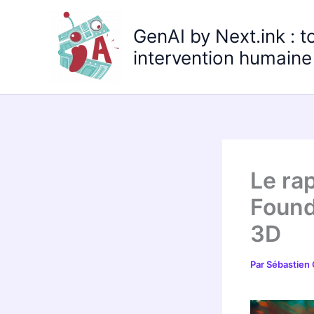
Aller
au
GenAI by Next.ink : t
contenu
intervention humaine 
Le ra
Found
3D
Par
Sébastien