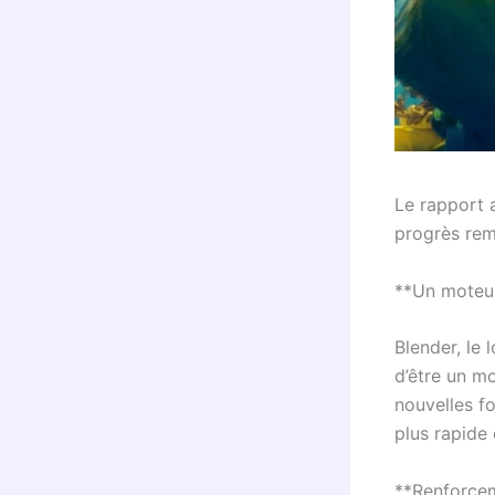
Le rapport 
progrès rem
**Un moteur
Blender, le
d’être un mo
nouvelles f
plus rapide 
**Renforce