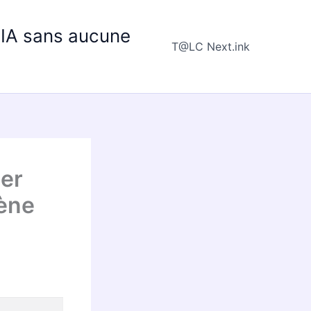
e IA sans aucune
T@LC Next.ink
der
cène