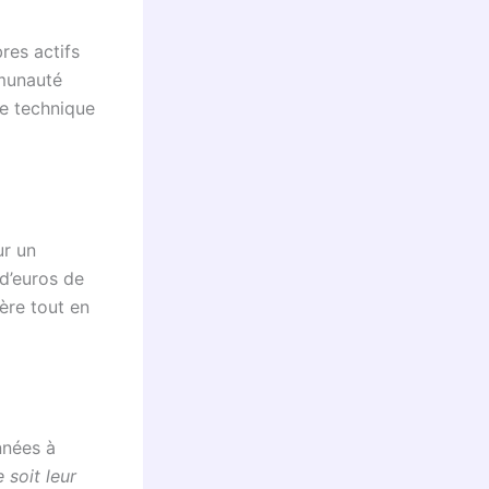
es actifs
mmunauté
ce technique
ur un
 d’euros de
ière tout en
nnées à
 soit leur