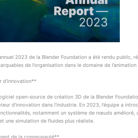
annuel 2023 de la Blender Foundation a été rendu public, ré
arquables de l’organisation dans le domaine de l’animation
 d’innovation**
 logiciel open-source de création 3D de la Blender Foundati
teur d’innovation dans l’industrie. En 2023, l’équipe a intro
onctionnalités, notamment un système de nœuds amélioré, 
et une simulation de fluides plus réaliste.
ment de la communauté**