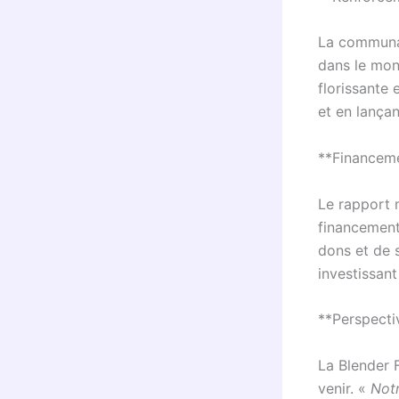
La communau
dans le mon
florissante
et en lançan
**Financeme
Le rapport 
financement 
dons et de s
investissan
**Perspecti
La Blender 
venir. «
Notr