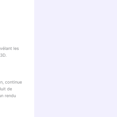
vélant les
 3D.
on, continue
duit de
un rendu