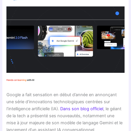
Google a fait sensation en début d’année en annonçant
une série d’innovations technologiques centrées sur
l’intelligence artificielle (IA).
Dans son blog officiel
, le géant
de la tech a présenté ses nouveautés, notamment une
mise à jour majeure de son modèle de langage Gemini et le
lancement d’un assistant IA conversationnel