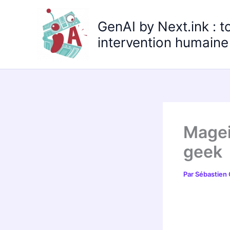
Aller
au
GenAI by Next.ink : t
contenu
intervention humaine 
Mageia
geek
Par
Sébastien