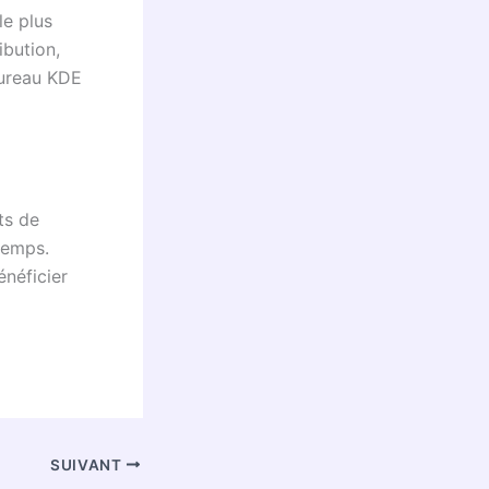
le plus
ibution,
bureau KDE
ts de
temps.
néficier
SUIVANT