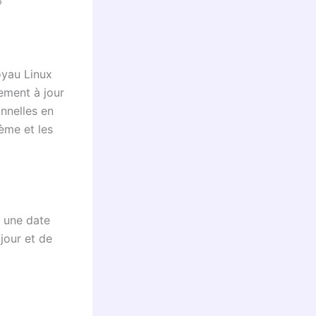
»
oyau Linux
ement à jour
onnelles en
tème et les
t une date
 jour et de