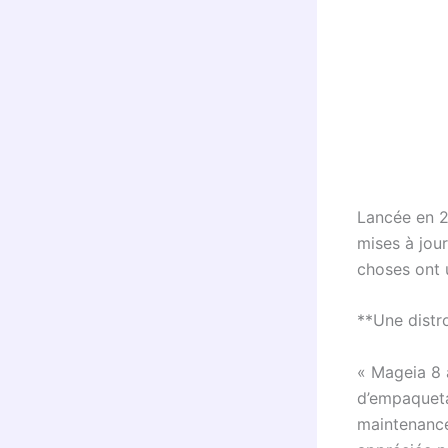
Lancée en 2
mises à jour
choses ont u
**Une distr
« Mageia 8 
d’empaquetag
maintenance 