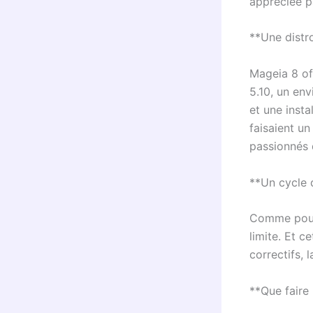
appréciée p
**Une distro
Mageia 8 of
5.10, un en
et une insta
faisaient un
passionnés d
**Un cycle 
Comme pour 
limite. Et c
correctifs, 
**Que faire