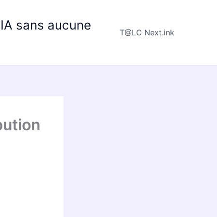
e IA sans aucune
T@LC Next.ink
bution