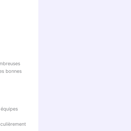
ombreuses
 les bonnes
 équipes
iculièrement