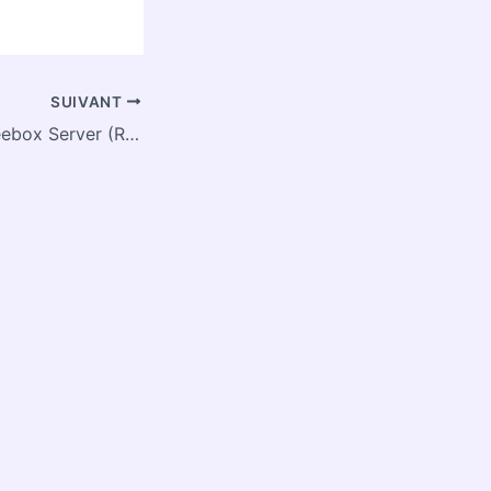
SUIVANT
Mise à jour du Freebox Server (Revolution/Pop/Delta/Ultra) 4.9.12