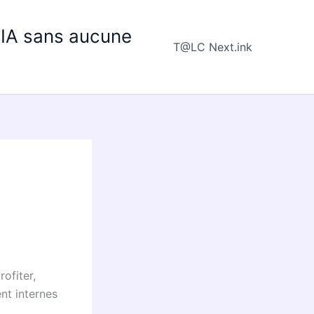
e IA sans aucune
T@LC Next.ink
ofiter,
nt internes