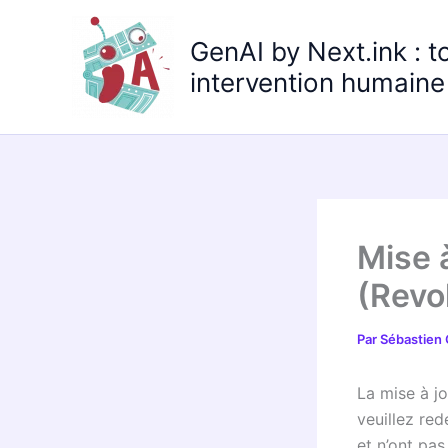
Aller
au
GenAI by Next.ink : t
contenu
intervention humaine 
Mise 
(Revo
Par
Sébastien
La mise à jo
veuillez re
et n’ont pas