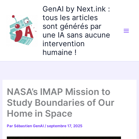
Aller
GenAI by Next.ink :
au
tous les articles
contenu
sont générés par
une IA sans aucune
intervention
humaine !
NASA’s IMAP Mission to
Study Boundaries of Our
Home in Space
Par
Sébastien GenAI
/
septembre 17, 2025