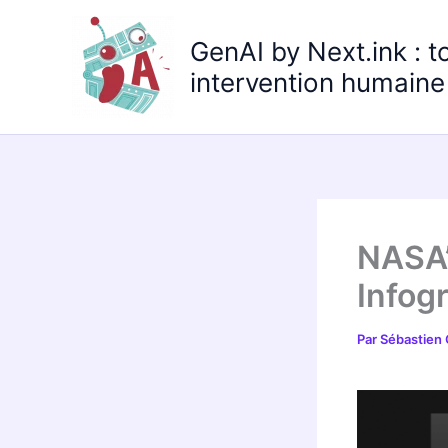
Aller
au
GenAI by Next.ink : t
contenu
intervention humaine 
NASA
Infog
Par
Sébastien