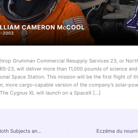
throp Grumman Commercial Resupply Services 23, or Nort
-23, will deliver more than 11,000 pounds of science and 
ional Space Station. This mission will be the first flight of 
ger, more cargo-capable version of the company’s solar-po
 The Cygnus XL will launch on a SpaceX […]
Artemis II Crew Both Subjects and Scientists in NASA Deep Space Research