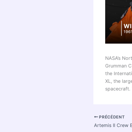
NASA’s Nor
Grumman CRS
the Internat
XL, the lar
spacecraft.
PRÉCÉDENT