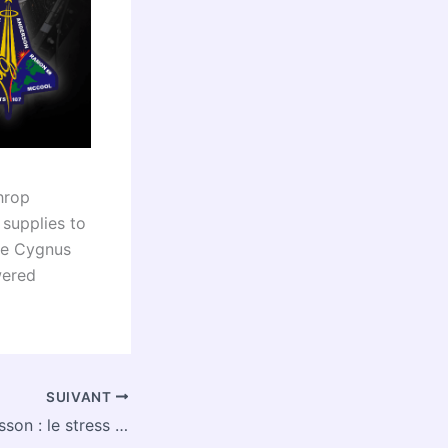
hrop
supplies to
the Cygnus
wered
SUIVANT
Eczéma du nourrisson : le stress pendant la grossesse pourrait être à l’origine de la maladie