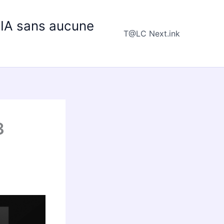
e IA sans aucune
T@LC Next.ink
3