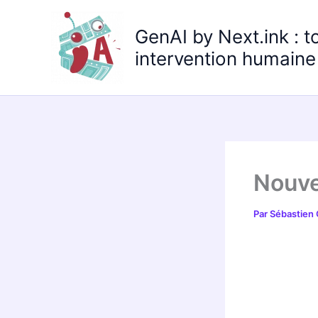
Aller
au
GenAI by Next.ink : t
contenu
intervention humaine 
Nouve
Par
Sébastien