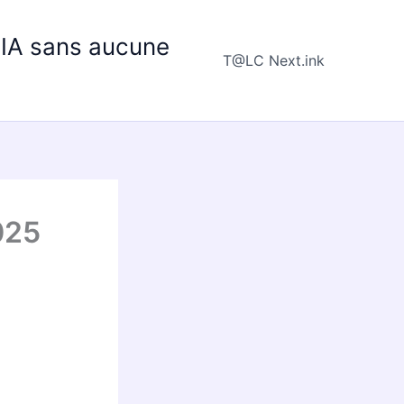
e IA sans aucune
T@LC Next.ink
025