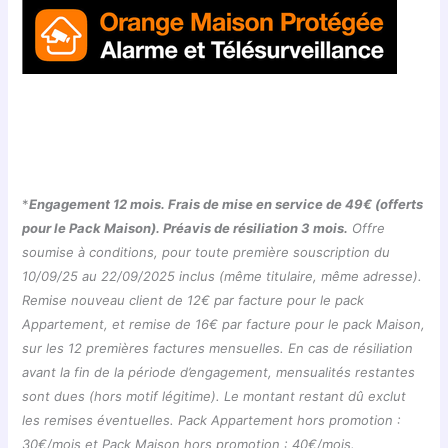
*
Engagement 12 mois. Frais de mise en service de 49€ (offerts
pour le Pack Maison). Préavis de résiliation 3 mois.
Offre
soumise à conditions, pour toute première souscription du
10/09/25 au 22/09/2025 inclus (même titulaire, même adresse).
Remise nouveau client de 12€ par facture pour le pack
Appartement, et remise de 16€ par facture pour le pack Maison,
sur les 12 premières factures mensuelles. En cas de résiliation
avant la fin de la période d’engagement, mensualités restantes
sont dues (hors motif légitime). Le montant restant dû exclut
les remises éventuelles. Pack Appartement hors promotion :
30€/mois et Pack Maison hors promotion : 40€/mois.