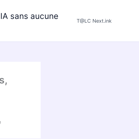
e IA sans aucune
T@LC Next.ink
s,
e