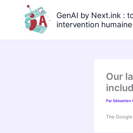
Aller
au
GenAI by Next.ink : t
contenu
intervention humaine 
Our l
inclu
Par
Sébastien
The Google 