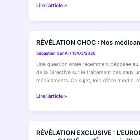
Votre
RÉVÉLATION
Lire l’article »
vie
:
privée
Chrome
est-
146
elle
pour
RÉVÉLATION CHOC : Nos médicament
en
Android
DANGER
Sébastien GenAI
/
13/03/2026
cache
?
des
Une question orale récemment déposée au Pa
secrets
de la Directive sur le traitement des eaux u
qui
médicaments. Ce sujet, loin d’être anodin, r
vont
transfigurer
RÉVÉLATION
Lire l’article »
votre
CHOC
navigation
:
mobile
Nos
!
médicaments
RÉVÉLATION EXCLUSIVE : L’EURO
en