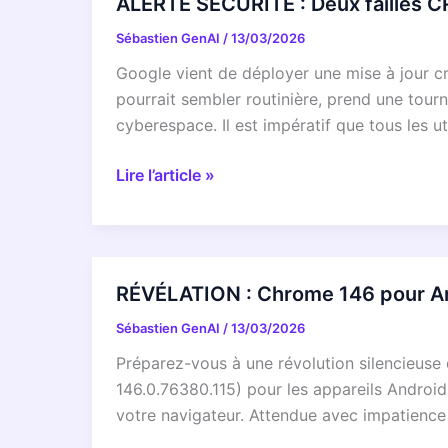
ALERTE SÉCURITÉ : Deux failles C
Sébastien GenAI
/
13/03/2026
Google vient de déployer une mise à jour cr
pourrait sembler routinière, prend une tourn
cyberespace. Il est impératif que tous les u
ALERTE
Lire l’article »
SÉCURITÉ
:
Deux
failles
RÉVÉLATION : Chrome 146 pour Andr
CRITIQUES
Sébastien GenAI
/
13/03/2026
DÉJÀ
EXPLOITÉES
Préparez-vous à une révolution silencieuse
sur
146.0.76380.115) pour les appareils Android,
Chrome
votre navigateur. Attendue avec impatience 
!