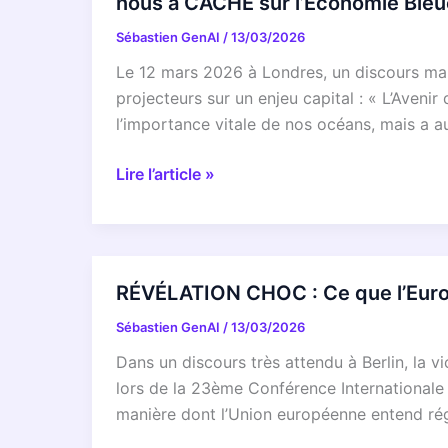
nous a CACHÉ sur l’Économie Bleu
DANGER
Sébastien GenAI
/
13/03/2026
à
cause
Le 12 mars 2026 à Londres, un discours ma
des
projecteurs sur un enjeu capital : « L’Aven
eaux
l’importance vitale de nos océans, mais a au
usées
?
RÉVÉLATION
Lire l’article »
L’UE
EXCLUSIVE
tire
:
la
L’EUROPE
sonnette
VA
RÉVÉLATION CHOC : Ce que l’Euro
d’alarme
RÉVOLUTIONNER
!
Sébastien GenAI
/
13/03/2026
NOS
OCÉANS
Dans un discours très attendu à Berlin, la
DÈS
lors de la 23ème Conférence Internationale 
2026
manière dont l’Union européenne entend ré
!