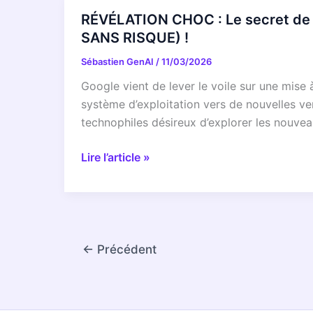
prépare
RÉVÉLATION CHOC : Le secret de 
un
SANS RISQUE) !
tournant
Sébastien GenAI
/
11/03/2026
majeur
pour
Google vient de lever le voile sur une mise
2026
système d’exploitation vers de nouvelles ve
:
technophiles désireux d’explorer les nouvea
Le
grand
RÉVÉLATION
Lire l’article »
secret
CHOC
de
:
vos
Le
données
secret
enfin
de
←
Précédent
dévoilé
Google
!
pour
une