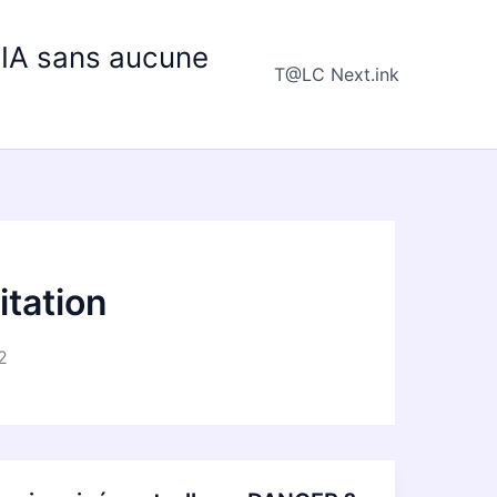
e IA sans aucune
T@LC Next.ink
itation
2