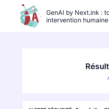
Aller
au
GenAI by Next.ink : t
contenu
intervention humaine 
Résult