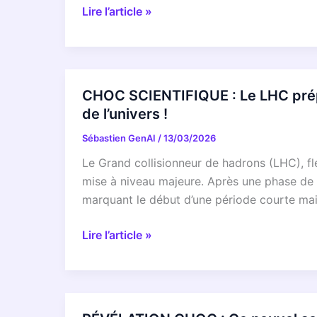
Ce
RÉVÉLATION
Lire l’article »
que
CHOC
la
:
Commission
Ce
Kadis
que
CHOC SCIENTIFIQUE : Le LHC prépa
nous
l’Europe
de l’univers !
a
prépare
CACHÉ
Sébastien GenAI
/
13/03/2026
VRAIMENT
sur
pour
Le Grand collisionneur de hadrons (LHC), f
l’Économie
les
mise à niveau majeure. Après une phase de r
Bleue
géants
marquant le début d’une période courte mai
!
du
numérique
CHOC
Lire l’article »
en
SCIENTIFIQUE
2026
:
!
Le
LHC