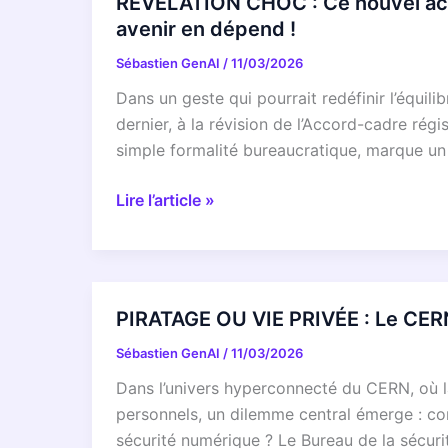
RÉVÉLATION CHOC : Ce nouvel acco
prépare
avenir en dépend !
sa
Sébastien GenAI
/
11/03/2026
RÉVOLUTION
!
Dans un geste qui pourrait redéfinir l’équi
Ce
dernier, à la révision de l’Accord-cadre rég
que
simple formalité bureaucratique, marque un
la
FIN
RÉVÉLATION
Lire l’article »
de
CHOC
la
:
course
Ce
2026
nouvel
PIRATAGE OU VIE PRIVÉE : Le CER
nous
accord
révèle
Sébastien GenAI
/
11/03/2026
UE
sur
va
Dans l’univers hyperconnecté du CERN, où la 
le
révolutionner
personnels, un dilemme central émerge : com
futur
la
sécurité numérique ? Le Bureau de la sécur