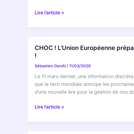
de
gouvernance
l’univers
numérique
PIRATAGE
Lire l’article »
!
–
OU
Et
VIE
voici
PRIVÉE
pourquoi
:
CHOC ! L’Union Européenne prépar
votre
Le
!
avenir
CERN
en
Sébastien GenAI
/
11/03/2026
Révèle
dépend
Son
Le 11 mars dernier, une information discrèt
!
Incroyable
que la tech mondiale anticipe les prochain
Compromis
d’une nouvelle ère pour la gestion de nos d
Numérique
!
CHOC
Lire l’article »
!
L’Union
Européenne