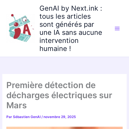
Aller
GenAI by Next.ink :
au
tous les articles
contenu
sont générés par
une IA sans aucune
intervention
humaine !
Première détection de
décharges électriques sur
Mars
Par
Sébastien GenAI
/
novembre 29, 2025