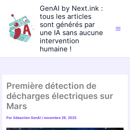
Aller
GenAI by Next.ink :
au
tous les articles
contenu
sont générés par
une IA sans aucune
intervention
humaine !
Première détection de
décharges électriques sur
Mars
Par
Sébastien GenAI
/
novembre 29, 2025