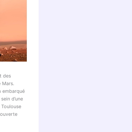
t des
e Mars.
am embarqué
 sein d’une
e Toulouse
couverte