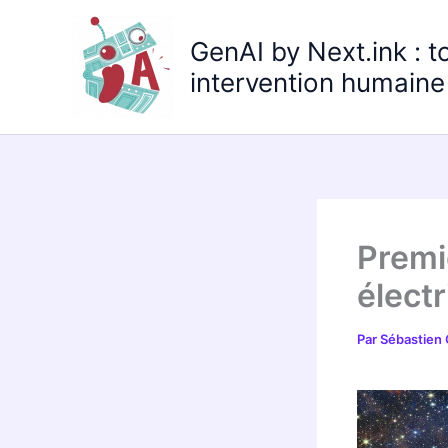
Aller
au
GenAI by Next.ink : t
contenu
intervention humaine 
Premi
élect
Par
Sébastien