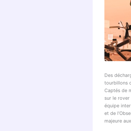
Des décharg
tourbillons 
Captés de m
sur le rove
équipe inter
et de l’Obs
majeure aux